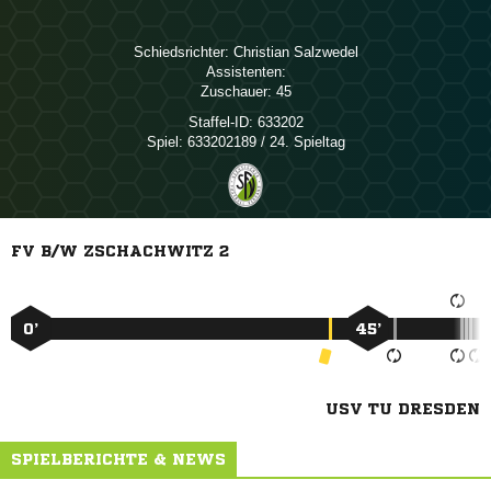
Schiedsrichter:
 
Assistenten:
Zuschauer:
45
Staffel-ID:
633202
Spiel:
633202189 / 24. Spieltag
FV B/W ZSCHACHWITZ 2
0’
45’
USV TU DRESDEN
SPIELBERICHTE & NEWS