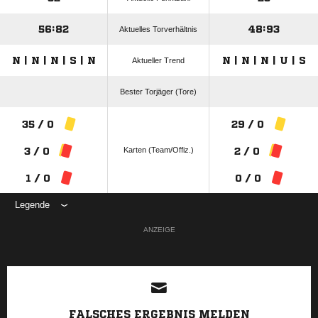
56:82
48:93
Aktuelles Torverhältnis
N | N | N | S | N
N | N | N | U | S
Aktueller Trend
Bester Torjäger (Tore)
35 / 0
29 / 0
Karten (Team/Offiz.)
3 / 0
2 / 0
1 / 0
0 / 0
Legende
ANZEIGE
FALSCHES ERGEBNIS MELDEN