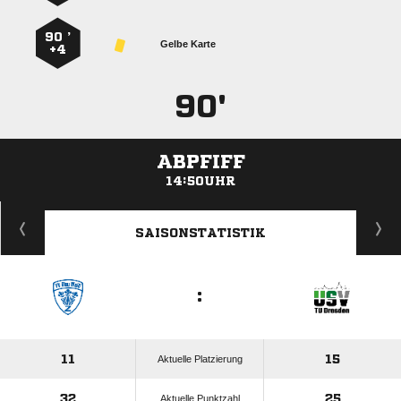
90 ’
Gelbe Karte
+4
90'
ABPFIFF
14:50UHR
ANZEIGE
SAISONSTATISTIK
:
11
15
Aktuelle Platzierung
32
25
Aktuelle Punktzahl