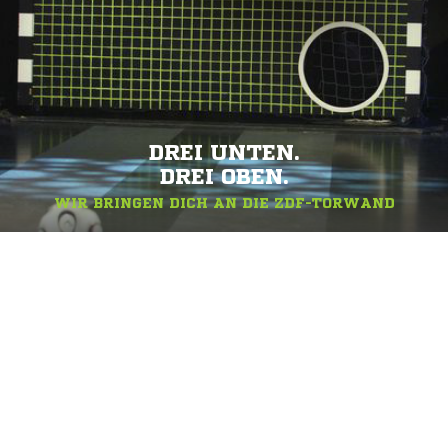
DREI UNTEN.
DREI OBEN.
WIR BRINGEN DICH AN DIE ZDF-TORWAND