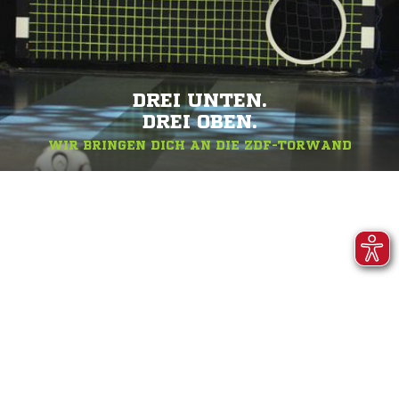
DREI UNTEN.
DREI OBEN.
WIR BRINGEN DICH AN DIE ZDF-TORWAND