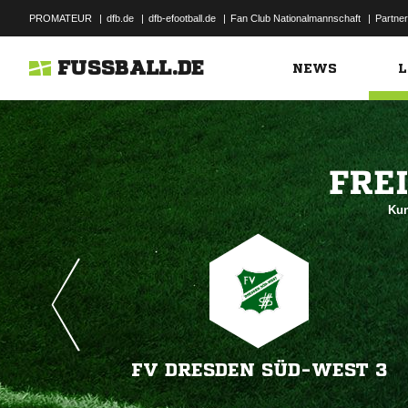
PROMATEUR
|
dfb.de
|
dfb-efootball.de
|
Fan Club Nationalmannschaft
|
Partner
FUSSBALL.DE
NEWS
L

Kun
FV DRESDEN SÜD-WEST 3