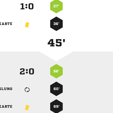
:


27’
KARTE
36’
45'
:


56’
SLUNG
60’
KARTE
69’