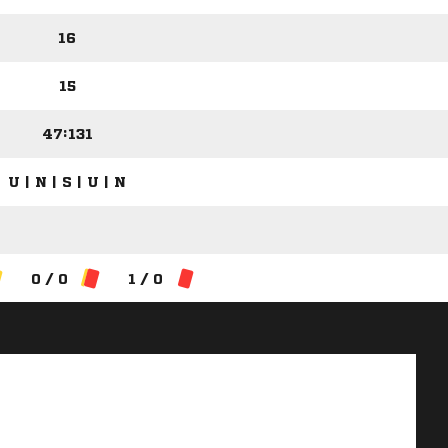
16
15
47:131
U | N | S | U | N
0 / 0
1 / 0