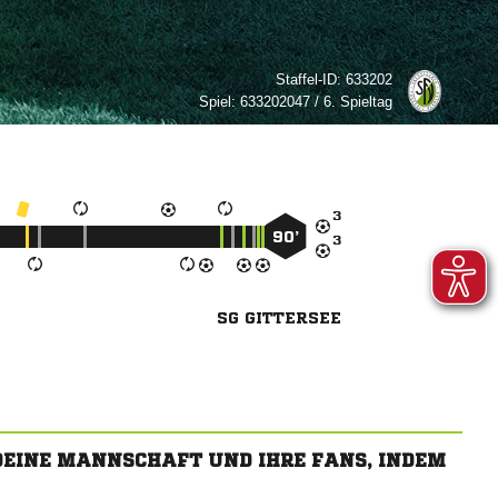
Staffel-ID:
633202
Spiel:
633202047 / 6. Spieltag

90’

SG GITTERSEE
 DEINE MANNSCHAFT UND IHRE FANS, INDEM