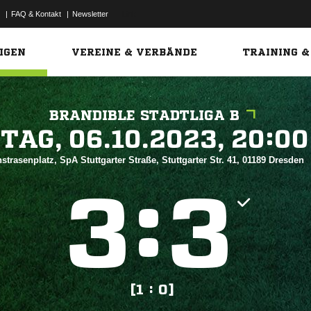
|
FAQ & Kontakt
|
Newsletter
Link
IGEN
VEREINE & VERBÄNDE
TRAINING &
BRANDIBLE STADTLIGA B
 


strasenplatz, SpA Stuttgarter Straße, Stuttgarter Str. 41, 01189 Dresden
:


[1 : 0]