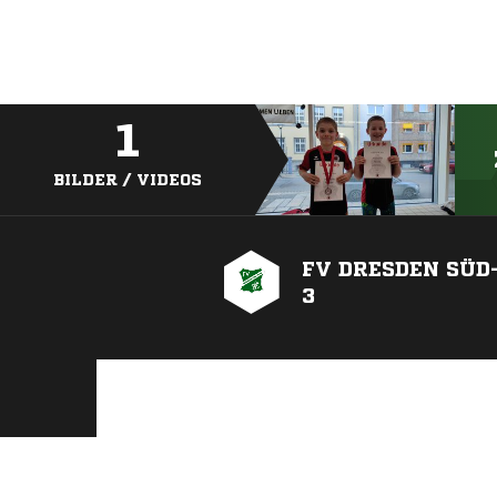
1
BILDER / VIDEOS
FV DRESDEN SÜD
3