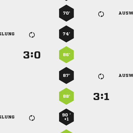
70’
AUSW
SLUNG
74’
:


86’
87’
AUSW
:


88’
90 ’
SLUNG
+1