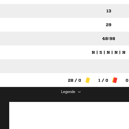
13
29
48:98
N | S | N | N | N
28 / 0
1 / 0
0
Legende