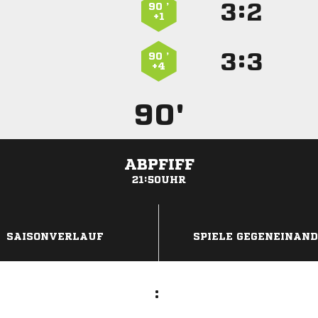
:


90 ’
+1
:


90 ’
+4
90'
ABPFIFF
21:50UHR
ANZEIGE
SAISONVERLAUF
SPIELE GEGENEINAN
: