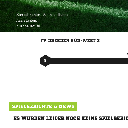
Schiedsrichter:
 
Assistenten:
Zuschauer:
30
FV DRESDEN SÜD-WEST 3
0’
SPIELBERICHTE & NEWS
ES WURDEN LEIDER NOCH KEINE SPIELBERI