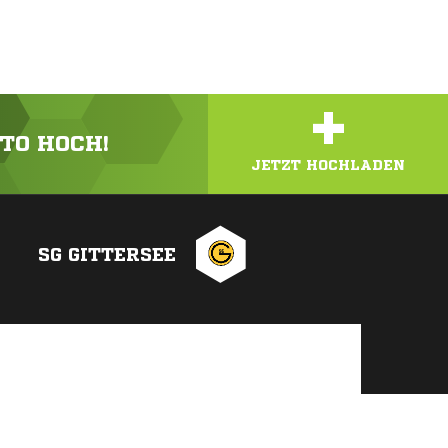
+
OTO HOCH!
JETZT HOCHLADEN
SG GITTERSEE