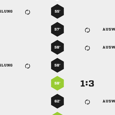
SLUNG
55’
57’
AUSW
58’
AUSW
SLUNG
58’
:


58’
62’
AUSW