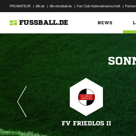
PROMATEUR
|
dfb.de
|
dfb-efootball.de
|
Fan Club Nationalmannschaft
|
Partner
FUSSBALL.DE
NEWS
L

FV FRIEDLOS II