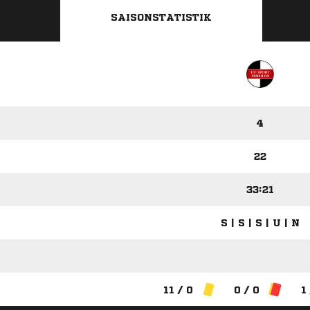
SAISONSTATISTIK
4
22
33:21
S | S | S | U | N
11 / 0
0 / 0
1