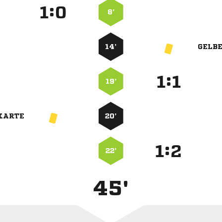
:


8’
14’
GELB
:


19’
KARTE
20’
:


22’
45'