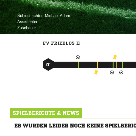
Schiedsrichter:
 
Assistenten:
Zuschauer:
FV FRIEDLOS II
0’
SPIELBERICHTE & NEWS
ES WURDEN LEIDER NOCH KEINE SPIELBERI