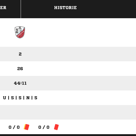
DER
HISTORIE
2
26
44:11
U | S | S | N | S
0 / 0
0 / 0