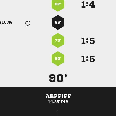
:


62’
SLUNG
65’
:


73’
:


90’
90'
ABPFIFF
14:25UHR
ANZEIGE