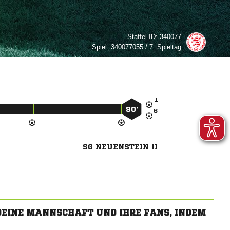
Staffel-ID:
340077
Spiel:
340077055 / 7. Spieltag

90’

SG NEUENSTEIN II
 DEINE MANNSCHAFT UND IHRE FANS, INDEM