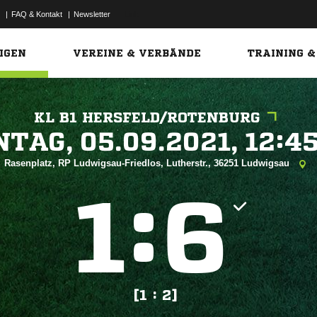
|
FAQ & Kontakt
|
Newsletter
Link
IGEN
VEREINE & VERBÄNDE
TRAINING &
KL B1 HERSFELD/ROTENBURG
 


Rasenplatz, RP Ludwigsau-Friedlos, Lutherstr., 36251 Ludwigsau
:


[1 : 2]