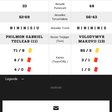
Aktuelle
33
48
Punktzahl
Aktuelles
52:69
56:43
Torverhältnis
N | N | N | S | U
N | N | N | N | S
Aktueller Trend
PHILMON GABRIEL
VOLODYMYR
Bester Torjäger
TECLEAB (11)
(Tore)
MAKOVII (13)
71 / 8
85 / 5
Karten
4 / 0
3 / 1
(Team/Offiz.)
4 / 0
1 / 0
Legende
ANZEIGE