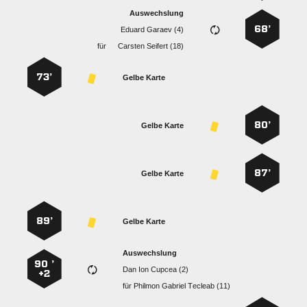
Auswechslung
68’
  
für
  
73’
Gelbe Karte
80’
Gelbe Karte
87’
Gelbe Karte
89’
Gelbe Karte
Auswechslung
90 ’
   
+2
für
   