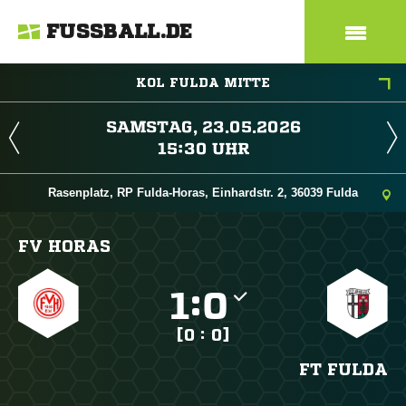
FUSSBALL.DE
KOL FULDA MITTE
 
 
Rasenplatz, RP Fulda-Horas, Einhardstr. 2, 36039 Fulda
FV HORAS

:

[0 : 0]
FT FULDA