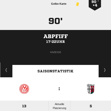
90 ’
Gelbe Karte
+4
90'
ABPFIFF
17:22UHR
ANZEIGE
SAISONSTATISTIK
:
Aktuelle
13
5
Platzierung