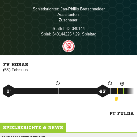
Schiedsrichter:
 
Assistenten:
Zuschauer:
Staffel-ID:
340144
Spiel:
340144225 / 29. Spieltag
FV HORAS
(53')

0’
45’
FT FULDA
SPIELBERICHTE & NEWS