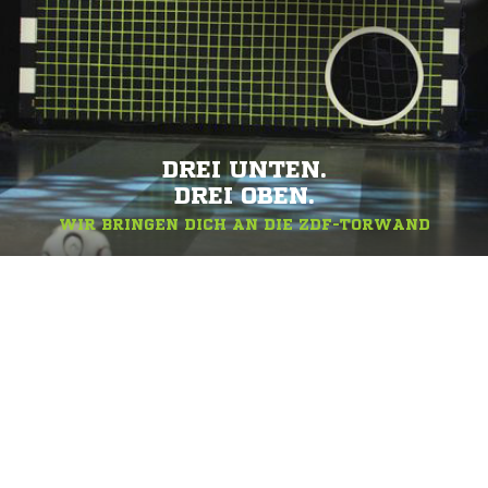
DREI UNTEN.
DREI OBEN.
WIR BRINGEN DICH AN DIE ZDF-TORWAND