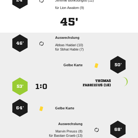
24’
  
für
  
45'
Auswechslung
46’
  
für
  
50’
Gelbe Karte

:


 
53’
64’
Gelbe Karte
Auswechslung
68’
  
für
  