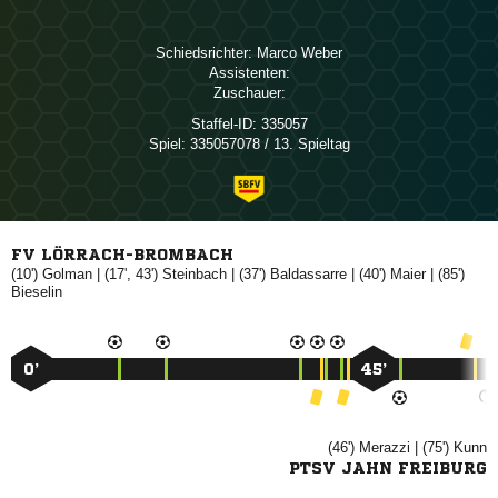
Schiedsrichter:
 
Assistenten:
Zuschauer:
Staffel-ID:
335057
Spiel:
335057078 / 13. Spieltag
FV LÖRRACH-BROMBACH
(10')

| (17', 43')

| (37')

| (40')

| (85')

0’
45’
(46')

| (75')

PTSV JAHN FREIBURG