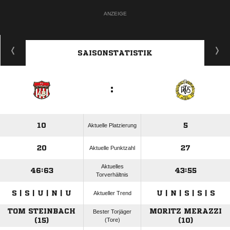
ANZEIGE
SAISONSTATISTIK
:
10
5
Aktuelle Platzierung
20
27
Aktuelle Punktzahl
Aktuelles
46:63
43:55
Torverhältnis
S | S | U | N | U
U | N | S | S | S
Aktueller Trend
TOM STEINBACH
MORITZ MERAZZI
Bester Torjäger
(15)
(Tore)
(10)