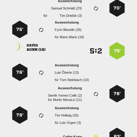
Auswechslung
70’
  
für
  
Auswechslung
75’
  
für
  

:


 
75’
Auswechslung
76’
  
für
  
Auswechslung
78’
   
für
  
Auswechslung
79’
  
für
  
83’
Gelbe Karte