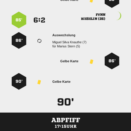

:


 
85’
Auswechslung
86’
   
für
  
86’
Gelbe Karte
90’
Gelbe Karte
90'
ABPFIFF
17:15UHR