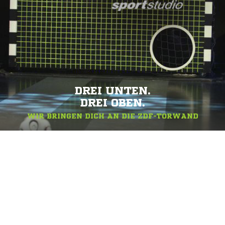
DREI UNTEN.
DREI OBEN.
WIR BRINGEN DICH AN DIE ZDF-TORWAND