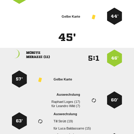
44’
Gelbe Karte
45'

:


 
46’
57’
Gelbe Karte
Auswechslung
60’
  
für
  
Auswechslung
63’
  
für
  