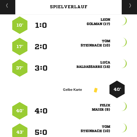
SPIELVERLAUF

:


 
10’

:


 
17’

:


 
37’
40’
Gelbe Karte

:


 
40’

:


 
43’