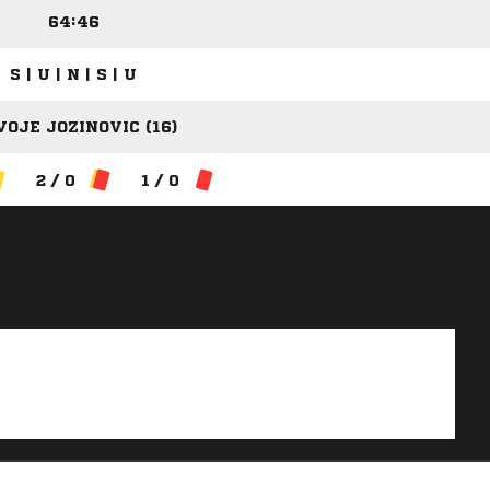
64:46
S | U | N | S | U
OJE JOZINOVIC (16)
2 / 0
1 / 0