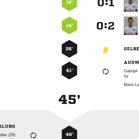
:


12’
:


16’
26’
GELB
AUSW
41’

für
 
45'
SLUNG
46’
 