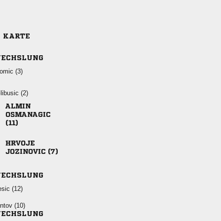
E KARTE
ECHSLUNG
 
 




 
ECHSLUNG
 
 
ECHSLUNG