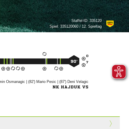
Staffel-ID:
335120
Spiel:
335120060 / 12. Spieltag

90’



| (82')


| (87')


NK HAJDUK VS