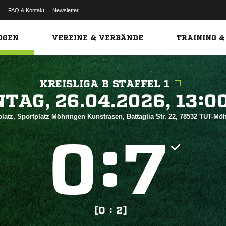
|
FAQ & Kontakt
|
Newsletter
Link
IGEN
VEREINE & VERBÄNDE
TRAINING &
KREISLIGA B STAFFEL 1
 


latz, Sportplatz Möhringen Kunstrasen, Battaglia Str. 22, 78532 TUT-M
:


[0 : 2]