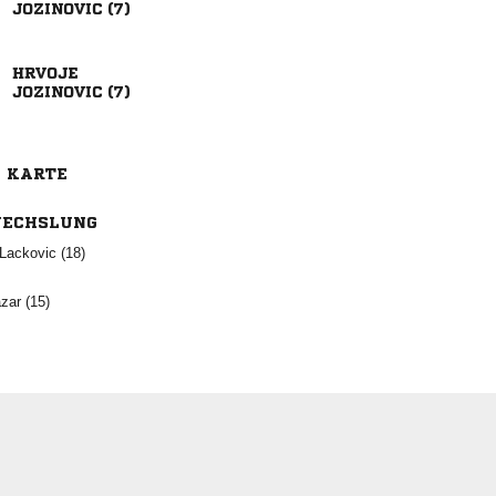
 

 
E KARTE
ECHSLUNG
  
 