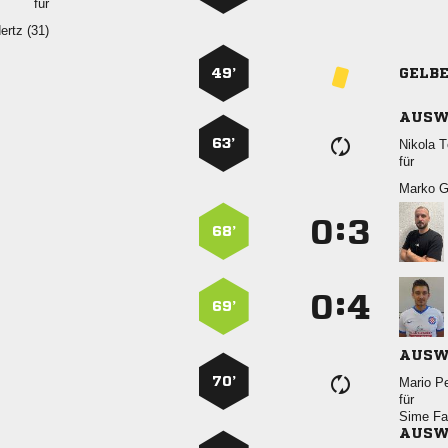
für
 
49’
GELB
AUSW
63’
 
für
 
:


68’
:


69’
AUSW
70’
 
für
 
AUSW