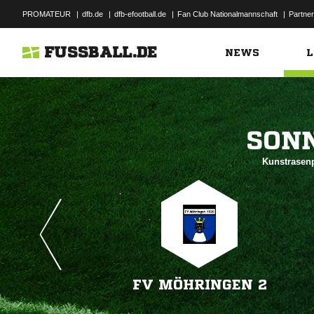
PROMATEUR
|
dfb.de
|
dfb-efootball.de
|
Fan Club Nationalmannschaft
|
Partner
FUSSBALL.DE
NEWS
L

Kunstrasenp
FV MÖHRINGEN 2