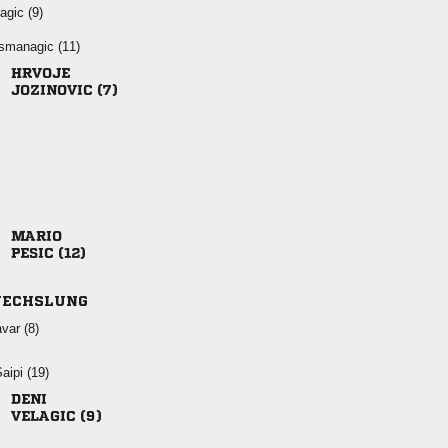
 
 

 

 
ECHSLUNG
 
 

 