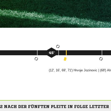
45’
(12', 16', 69', 71')


| (68')

2 NACH DER FÜNFTEN PLEITE IN FOLGE LETZTER