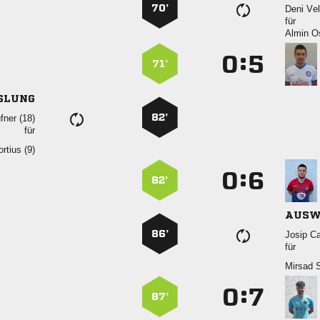
70’
 
für
 
:


71’
SLUNG
82’
 
für
 
:


82’
AUSW
86’
 
für
 
:


87’