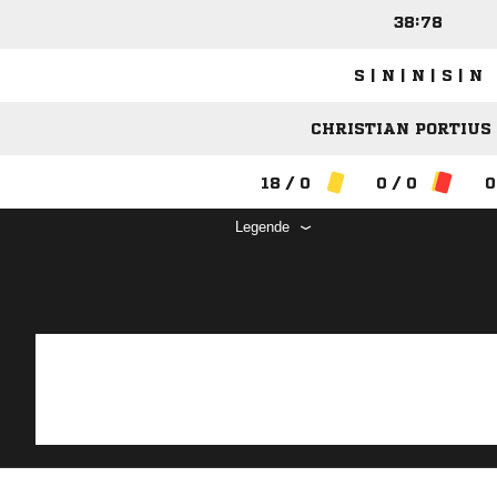
38:78
S | N | N | S | N
CHRISTIAN PORTIUS (
18 / 0
0 / 0
0
Legende