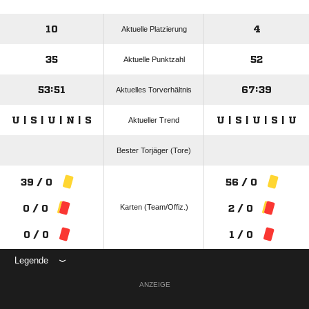
10
4
Aktuelle Platzierung
35
52
Aktuelle Punktzahl
53:51
67:39
Aktuelles Torverhältnis
U | S | U | N | S
U | S | U | S | U
Aktueller Trend
Bester Torjäger (Tore)
39 / 0
56 / 0
Karten (Team/Offiz.)
0 / 0
2 / 0
0 / 0
1 / 0
Legende
ANZEIGE