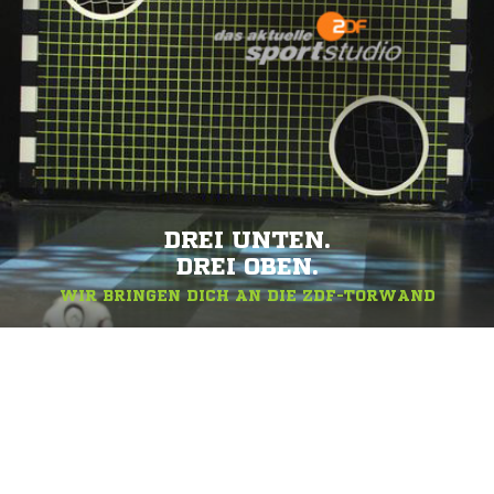
DREI UNTEN.
DREI OBEN.
WIR BRINGEN DICH AN DIE ZDF-TORWAND