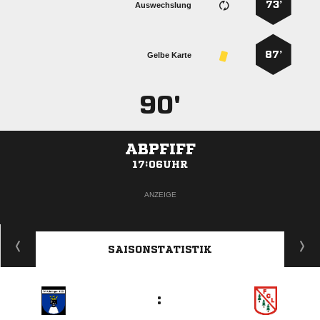
73’
Auswechslung
87’
Gelbe Karte
90'
ABPFIFF
17:06UHR
ANZEIGE
SAISONSTATISTIK
: