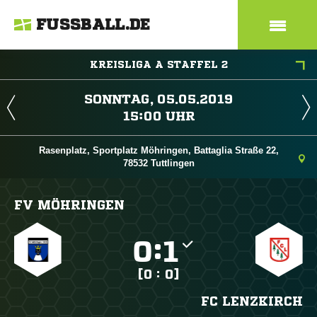
FUSSBALL.DE
KREISLIGA A STAFFEL 2
 
 
Rasenplatz, Sportplatz Möhringen, Battaglia Straße 22,
78532 Tuttlingen
FV MÖHRINGEN

:

[0 : 0]
FC LENZKIRCH