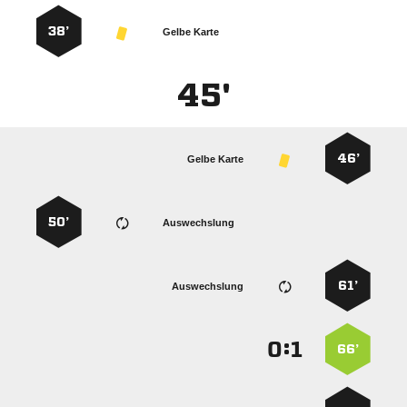
38’
Gelbe Karte
45'
46’
Gelbe Karte
50’
Auswechslung
61’
Auswechslung
:


66’