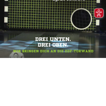
DREI UNTEN.
DREI OBEN.
WIR BRINGEN DICH AN DIE ZDF-TORWAND