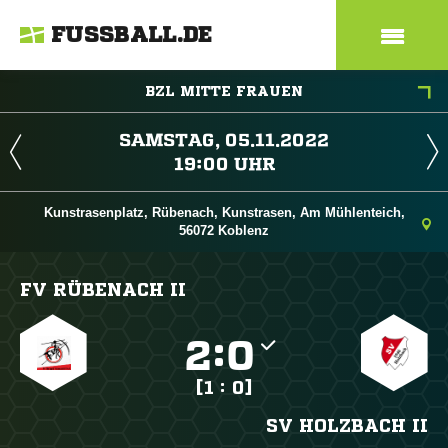
FUSSBALL.DE
BZL MITTE FRAUEN
 
 
Kunstrasenplatz, Rübenach, Kunstrasen, Am Mühlenteich,
56072 Koblenz
FV RÜBENACH II

:

[1 : 0]
SV HOLZBACH II