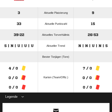
3
9
Aktuelle Platzierung
33
15
Aktuelle Punktzahl
39:22
26:53
Aktuelles Torverhältnis
S | N | U | U | U
N | N | U | N | S
Aktueller Trend
Bester Torjäger (Tore)
4 / 0
7 / 0
Karten (Team/Offiz.)
0 / 0
0 / 0
0 / 0
0 / 0
Legende
ANZEIGE