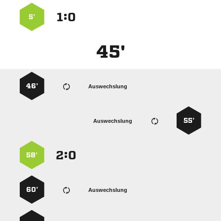
:


5’
45'
46’
Auswechslung
55’
Auswechslung
:


58’
60’
Auswechslung