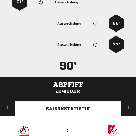
61’
Auswechslung
66’
Auswechslung
77’
Auswechslung
90'
ABPFIFF
20:40UHR
ANZEIGE
SAISONSTATISTIK
: