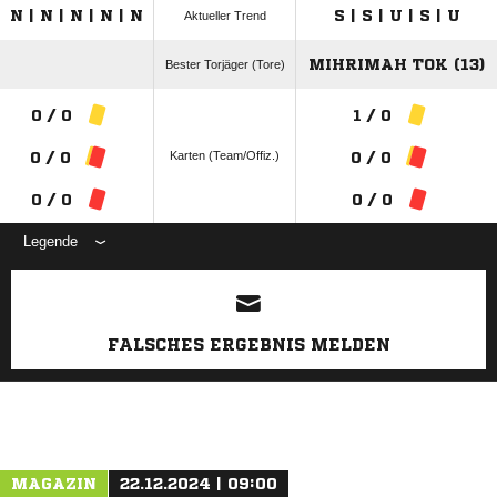
N | N | N | N | N
S | S | U | S | U
Aktueller Trend
MIHRIMAH TOK (13)
Bester Torjäger (Tore)
0 / 0
1 / 0
Karten (Team/Offiz.)
0 / 0
0 / 0
0 / 0
0 / 0
Legende
ANZEIGE
FALSCHES ERGEBNIS MELDEN
MAGAZIN
22.12.2024 | 09:00