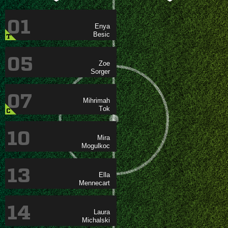
01


T
05


07


C
10


13


14

