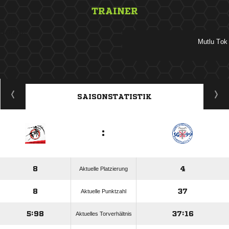
TRAINER
&nbsp;
 
ANZEIGE
SAISONSTATISTIK
:
8
4
Aktuelle Platzierung
8
37
Aktuelle Punktzahl
5:98
37:16
Aktuelles Torverhältnis