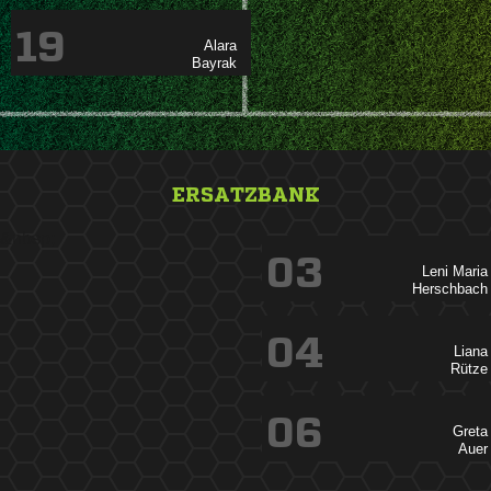
19


ERSATZBANK
&nbsp;
03
 

04


06

