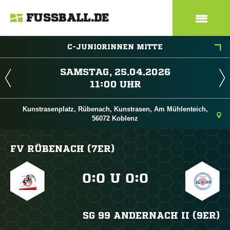
FUSSBALL.DE
C-JUNIORINNEN MITTE
 
 
Kunstrasenplatz, Rübenach, Kunstrasen, Am Mühlenteich,
56072 Koblenz
FV RÜBENACH (7ER)

:

U

:

SG 99 ANDERNACH II (9ER)