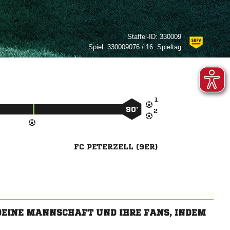
Staffel-ID:
330009
Spiel:
330009076 / 16. Spieltag

90’

FC PETERZELL (9ER)
 DEINE MANNSCHAFT UND IHRE FANS, INDEM