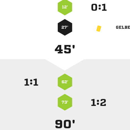
:


12’
27’
GELB
45'
:


62’
:


73’
90'