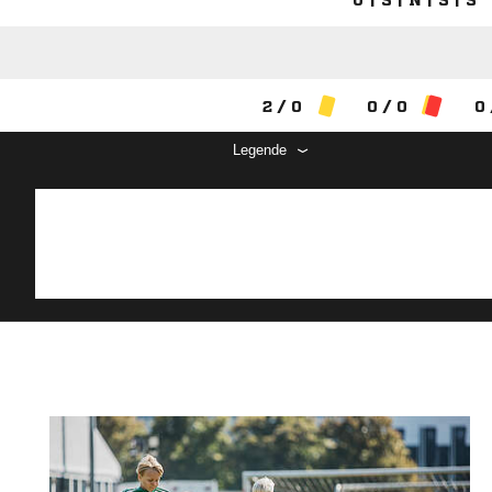
U | S | N | S | S
2 / 0
0 / 0
0 
Legende