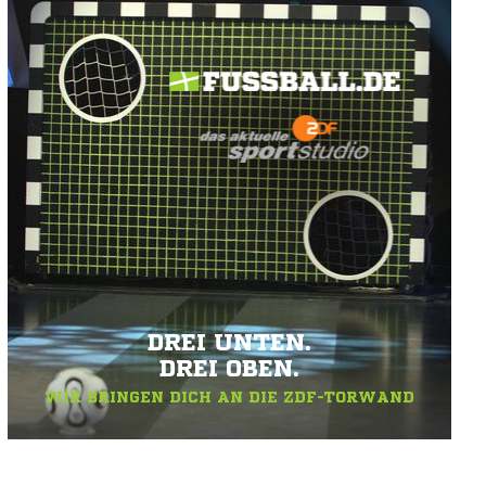
DREI UNTEN.
DREI OBEN.
WIR BRINGEN DICH AN DIE ZDF-TORWAND