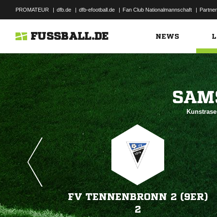
PROMATEUR
|
dfb.de
|
dfb-efootball.de
|
Fan Club Nationalmannschaft
|
Partner
FUSSBALL.DE
NEWS
L

Kunstrase
FV TENNENBRONN 2 (9ER)
2