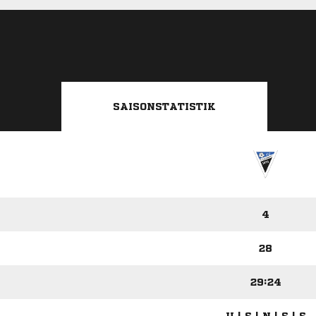
SAISONSTATISTIK
4
28
29:24