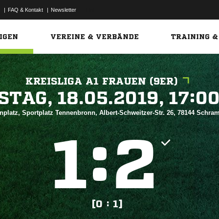
|
FAQ & Kontakt
|
Newsletter
Link
IGEN
VEREINE & VERBÄNDE
TRAINING &
KREISLIGA A1 FRAUEN (9ER)
 


nplatz, Sportplatz Tennenbronn, Albert-Schweitzer-Str. 26, 78144 Schr
:


[0 : 1]