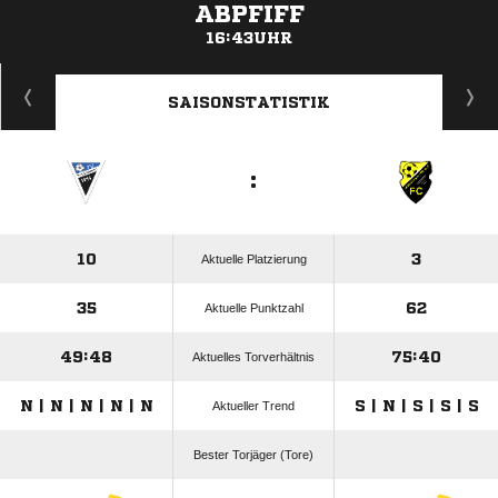
ABPFIFF
16:43UHR
ANZEIGE
SAISONSTATISTIK
:
10
3
Aktuelle Platzierung
35
62
Aktuelle Punktzahl
49:48
75:40
Aktuelles Torverhältnis
N | N | N | N | N
S | N | S | S | S
Aktueller Trend
Bester Torjäger (Tore)