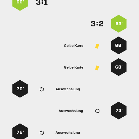
:


60’
:


62’
66’
Gelbe Karte
68’
Gelbe Karte
70’
Auswechslung
73’
Auswechslung
76’
Auswechslung