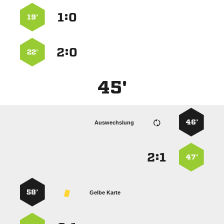
:


19’
:


22’
45'
46’
Auswechslung
:


47’
58’
Gelbe Karte