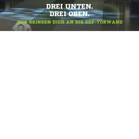
DREI UNTEN.
DREI OBEN.
WIR BRINGEN DICH AN DIE ZDF-TORWAND