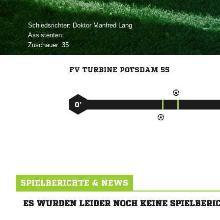
Schiedsrichter:
  
Assistenten:
Zuschauer:
35
FV TURBINE POTSDAM 55
0’
SPIELBERICHTE & NEWS
ES WURDEN LEIDER NOCH KEINE SPIELBERI