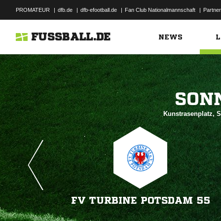
PROMATEUR
|
dfb.de
|
dfb-efootball.de
|
Fan Club Nationalmannschaft
|
Partner
FUSSBALL.DE
NEWS
L

Kunstrasenplatz, 
FV TURBINE POTSDAM 55