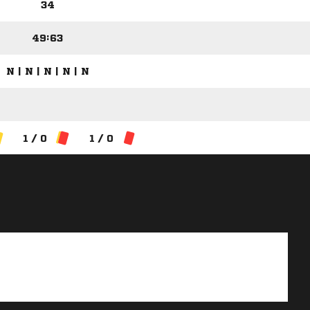
34
49:63
N | N | N | N | N
1 / 0
1 / 0