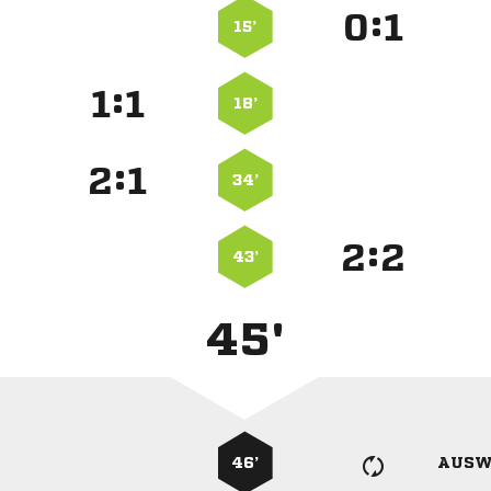
:


15’
:


18’
:


34’
:


43’
45'
46’
AUSW