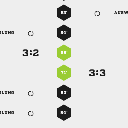
53’
AUSW
SLUNG
54’
:


68’
:


71’
SLUNG
80’
SLUNG
84’