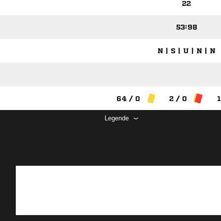
22
53:98
N | S | U | N | N
64 / 0
2 / 0
1
Legende