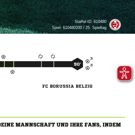
Staffel-ID:
610480
Spiel:
610480200 / 25. Spieltag

90’

FC BORUSSIA BELZIG
 DEINE MANNSCHAFT UND IHRE FANS, INDEM