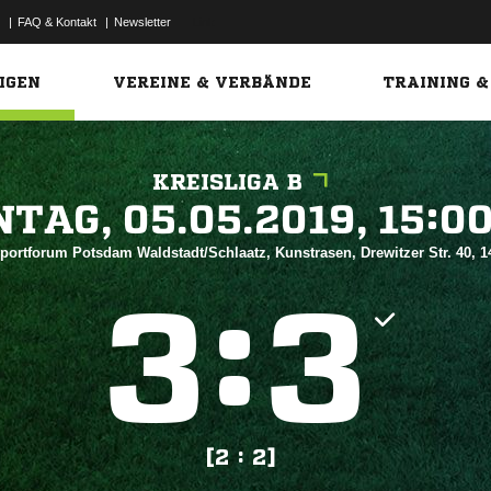
|
FAQ & Kontakt
|
Newsletter
Link
IGEN
VEREINE & VERBÄNDE
TRAINING &
KREISLIGA B
 


Sportforum Potsdam Waldstadt/Schlaatz, Kunstrasen, Drewitzer Str. 40,
:


[2 : 2]