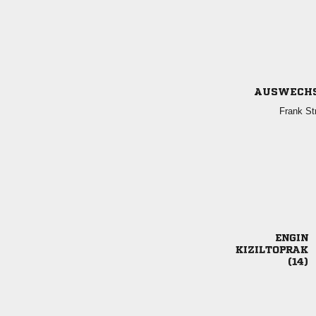
AUSWECH
 


