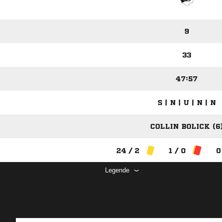
9
33
47:57
S | N | U | N | N
COLLIN BOLICK (6
24 / 2
1 / 0
0
Legende