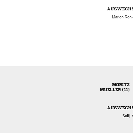
AUSWECH
 

 
AUSWECH
 