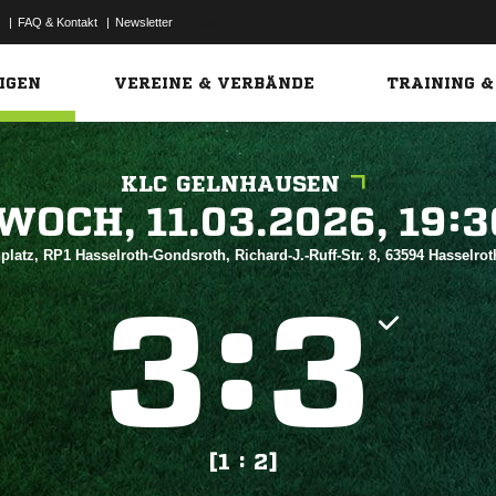
|
FAQ & Kontakt
|
Newsletter
Link
IGEN
VEREINE & VERBÄNDE
TRAINING &
KLC GELNHAUSEN
 


platz, RP1 Hasselroth-Gondsroth, Richard-J.-Ruff-Str. 8, 63594 Hasselro
:


[1 : 2]