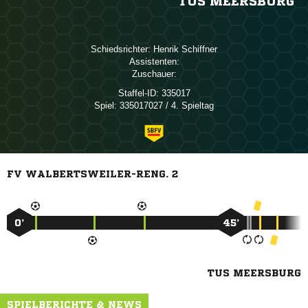
TUS MEERSBURG
Schiedsrichter:
 
Assistenten:
Zuschauer:
Staffel-ID:
335017
Spiel:
335017027 / 4. Spieltag
FV WALBERTSWEILER-RENG. 2
0’
45’
TUS MEERSBURG
SPIELBERICHTE & NEWS