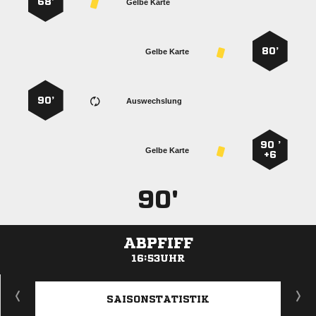
68’
Gelbe Karte
80’
Gelbe Karte
90’
Auswechslung
90 ’
Gelbe Karte
+6
90'
ABPFIFF
16:53UHR
ANZEIGE
SAISONSTATISTIK