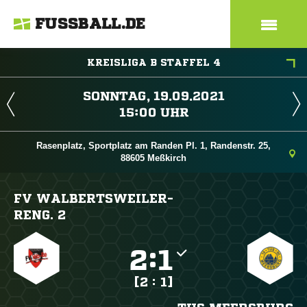
FUSSBALL.DE
KREISLIGA B STAFFEL 4
 
 
Rasenplatz, Sportplatz am Randen Pl. 1, Randenstr. 25,
88605 Meßkirch
FV WALBERTSWEILER-
RENG. 2

:

[2 : 1]