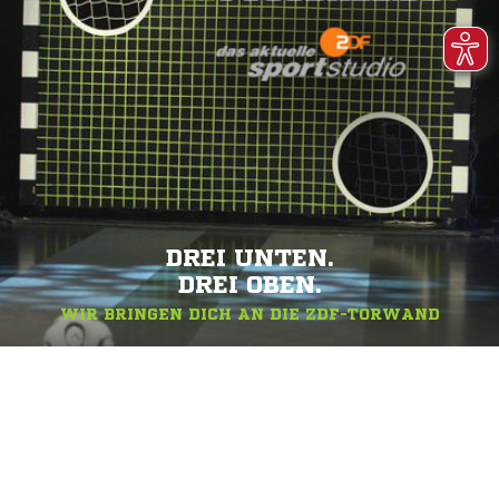
DREI UNTEN.
DREI OBEN.
WIR BRINGEN DICH AN DIE ZDF-TORWAND