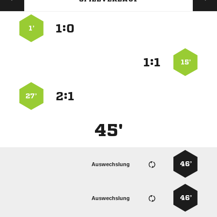
:


1’
:


15’
:


27’
45'
46’
Auswechslung
46’
Auswechslung