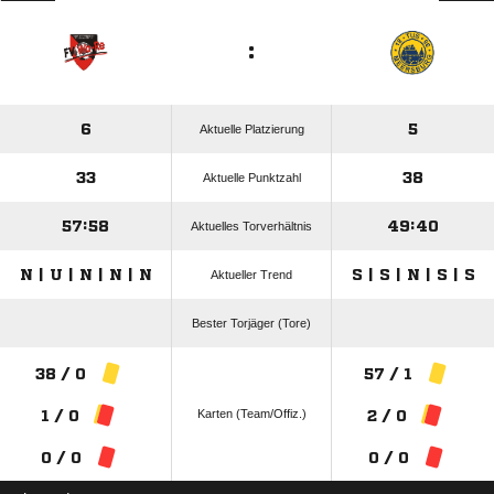
:
6
5
Aktuelle Platzierung
33
38
Aktuelle Punktzahl
57:58
49:40
Aktuelles Torverhältnis
N | U | N | N | N
S | S | N | S | S
Aktueller Trend
Bester Torjäger (Tore)
38 / 0
57 / 1
Karten (Team/Offiz.)
1 / 0
2 / 0
0 / 0
0 / 0