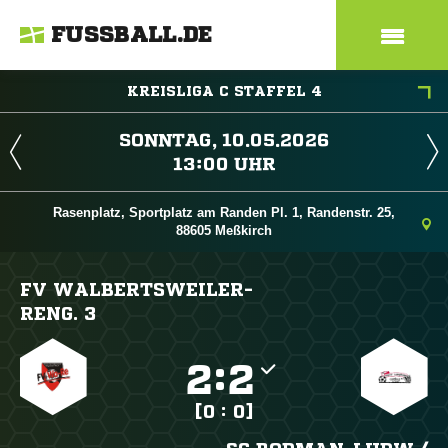
FUSSBALL.DE
KREISLIGA C STAFFEL 4
 
 
Rasenplatz, Sportplatz am Randen Pl. 1, Randenstr. 25,
88605 Meßkirch
FV WALBERTSWEILER-
RENG. 3

:

[0 : 0]