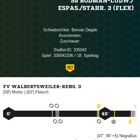
SG BODMAN-LUDW./​
ESPAS./​STAHR. 3 (FLEX)
Schiedsrichter:
 
Assistenten:
Zuschauer:
Staffel-ID:
335042
Spiel:
335042106 / 18. Spieltag
FV WALBERTSWEILER-RENG. 3
(59')

| (62')

0’
45’
(47', 90' +5)
