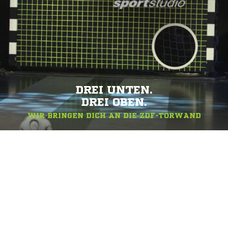
DREI UNTEN.
DREI OBEN.
WIR BRINGEN DICH AN DIE ZDF-TORWAND