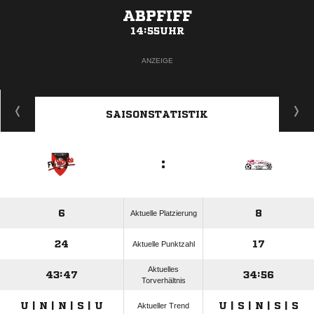
ABPFIFF
14:55UHR
ANZEIGE
SAISONSTATISTIK
:
6
8
Aktuelle Platzierung
24
17
Aktuelle Punktzahl
Aktuelles
43:47
34:56
Torverhältnis
U | N | N | S | U
U | S | N | S | S
Aktueller Trend