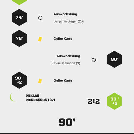
Auswechslung
74’
  
78’
Gelbe Karte
Auswechslung
80’
  
90 ’
Gelbe Karte
+2

90 ’
:


 
+5
90'