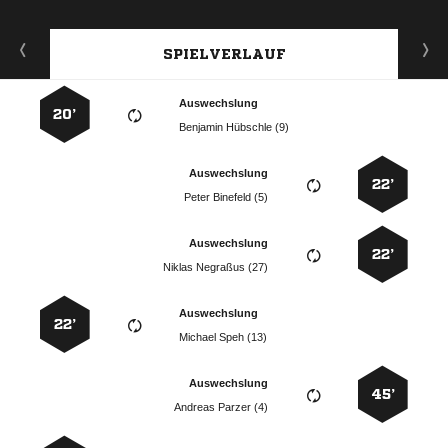
SPIELVERLAUF
Auswechslung
20’
  
Auswechslung
22’
  
Auswechslung
22’
  
Auswechslung
22’
  
Auswechslung
45’
  