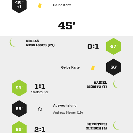
45 ’
Gelbe Karte
+1
45'

:


 
47’
56’
Gelbe Karte

:


 
59’
Strafstoßtor
Auswechslung
59’
  

:


 
62’