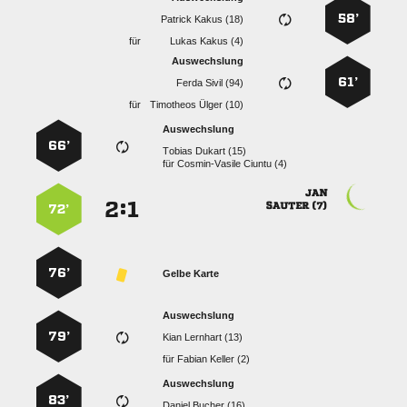
58’
  
für
  
Auswechslung
61’
  
für
  
Auswechslung
66’
  
für
  

:


 
72’
76’
Gelbe Karte
Auswechslung
79’
  
für
  
Auswechslung
83’
  