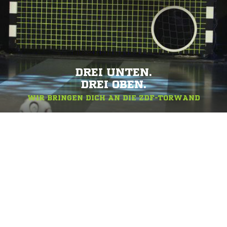
DREI UNTEN.
DREI OBEN.
WIR BRINGEN DICH AN DIE ZDF-TORWAND