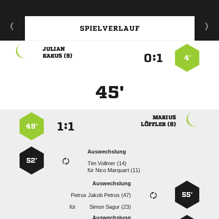
SPIELVERLAUF

:


 
4’
45'

:


 
49’
Auswechslung
52’
  
für
  
Auswechslung
55’
   
für
  
Auswechslung