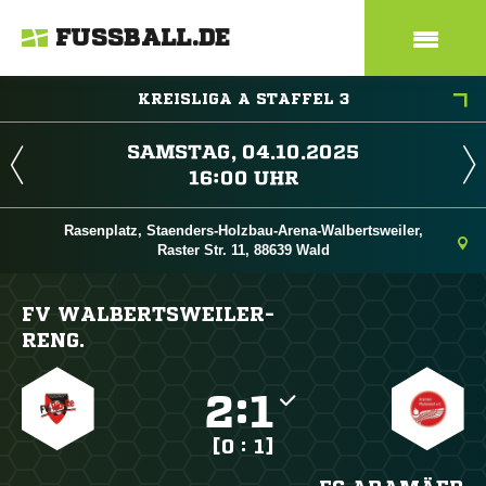
FUSSBALL.DE
KREISLIGA A STAFFEL 3
 
 
Rasenplatz, Staenders-Holzbau-Arena-Walbertsweiler,
Raster Str. 11, 88639 Wald
FV WALBERTSWEILER-
RENG.

:

[0 : 1]