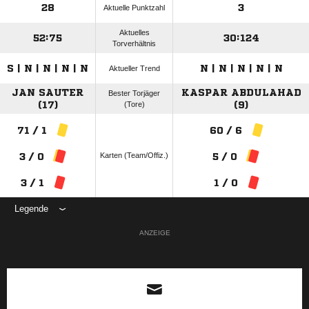
28
3
Aktuelle Punktzahl
Aktuelles
52:75
30:124
Torverhältnis
S | N | N | N | N
N | N | N | N | N
Aktueller Trend
JAN SAUTER
KASPAR ABDULAHAD
Bester Torjäger
(17)
(Tore)
(9)
71 / 1
60 / 6
Karten (Team/Offiz.)
3 / 0
5 / 0
3 / 1
1 / 0
Legende
ANZEIGE