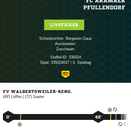
FC ARAMÄER
PFULLENDORF
LIVETICKER
Schiedsrichter:
 
Assistenten:
Zuschauer:
Staffel-ID:
335024
Spiel:
335024037 / 6. Spieltag
FV WALBERTSWEILER-RENG.
(49')

| (72')

0’
45’