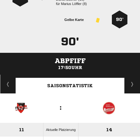
für
  
90’
Gelbe Karte
90'
ABPFIFF
17:50UHR
ANZEIGE
SAISONSTATISTIK
:
11
14
Aktuelle Platzierung