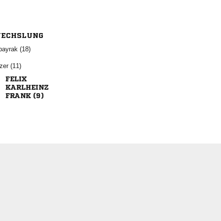
ECHSLUNG
 
 


 