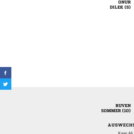

 

 
AUSWECH
 