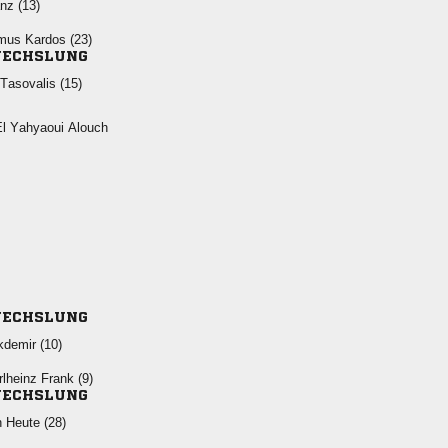
 
  
ECHSLUNG
 
  
ECHSLUNG
 
  
ECHSLUNG
  