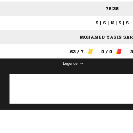
78:38
S | S | N | S | S
MOHAMED YASIN SARI
62 / 7
0 / 0
2
Legende