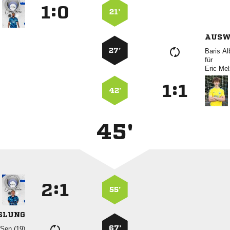
:


21’
AUSW
27’
 
für
 
:


42’
45'
:


55’
SLUNG
67’
  