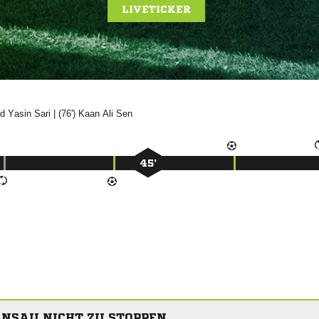
LIVETICKER
 

| (76')
 

45’
NSAU NICHT ZU STOPPEN