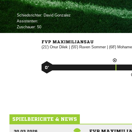
Schiedsrichter:
 
Assistenten:
Zuschauer:
50
FVP MAXIMILIANSAU
(21')


| (55')


| (68')

0’
SPIELBERICHTE & NEWS
FVP MAXIMILIA
30.03.2026