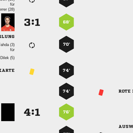
für
 
:


68’
SLUNG
70’
 
für
 
KARTE
74’
74’
ROTE
:


76’
AUSW