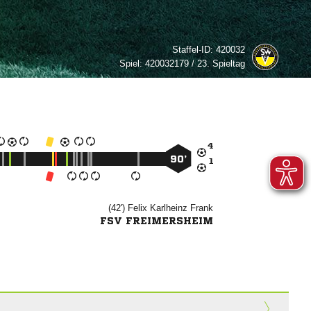
Staffel-ID:
420032
Spiel:
420032179 / 23. Spieltag

90’

(42')
 

FSV FREIMERSHEIM