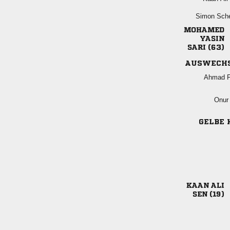
 


 
AUSWECH
 
 
GELBE 
 
 