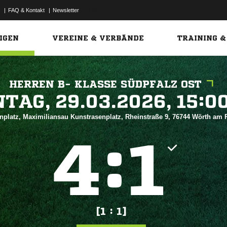
|
FAQ & Kontakt
|
Newsletter
Link
IGEN
VEREINE & VERBÄNDE
TRAINING &
HERREN B- KLASSE SÜDPFALZ OST
 


nplatz, Maximiliansau Kunstrasenplatz, Rheinstraße 9, 76744 Wörth am
:


[1 : 1]