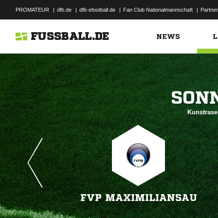
PROMATEUR
|
dfb.de
|
dfb-efootball.de
|
Fan Club Nationalmannschaft
|
Partner
FUSSBALL.DE
NEWS
L

Kunstrase
FVP MAXIMILIANSAU