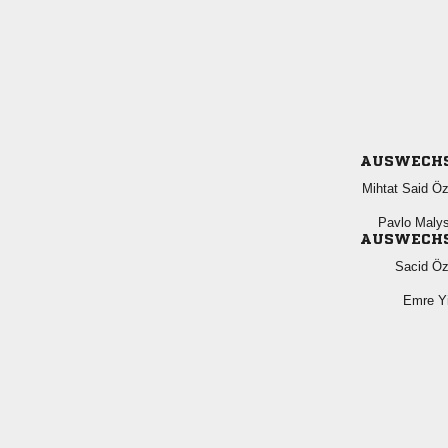
AUSWECH
  
 
AUSWECH
 
 