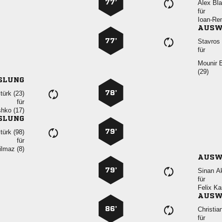
77’
 
für

AUSW
77’
 
für
 

SLUNG
78’
 
für
 
SLUNG
79’
 
für
 
AUSW
79’
 
für
 
AUSW
86’

für