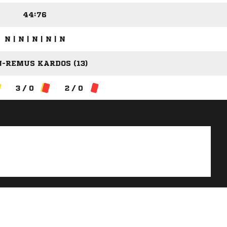
44:76
N | N | N | N | N
N-REMUS KARDOS (13)
3 / 0
2 / 0