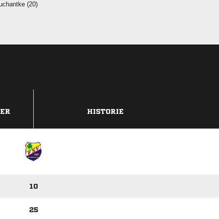
 
DER
HISTORIE
10
25