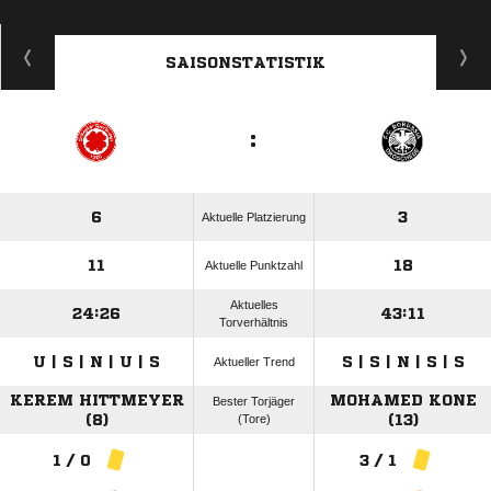
SAISONSTATISTIK
:
6
3
Aktuelle Platzierung
11
18
Aktuelle Punktzahl
Aktuelles
24:26
43:11
Torverhältnis
U | S | N | U | S
S | S | N | S | S
Aktueller Trend
KEREM HITTMEYER
MOHAMED KONE
Bester Torjäger
(8)
(Tore)
(13)
1 / 0
3 / 1