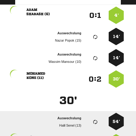

:


 
4’
Auswechslung
14’
  
Auswechslung
14’
  

:


 
30’
30'
Auswechslung
54’
  