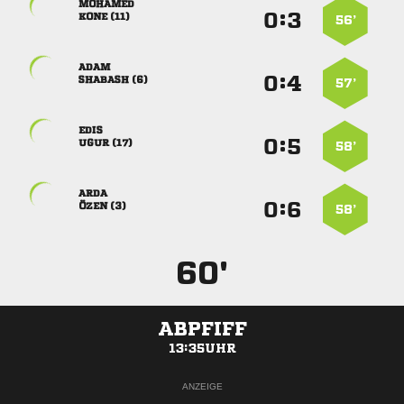

:


 
56’

:


 
57’

:


 
58’

:


 
58’
60'
ABPFIFF
13:35UHR
ANZEIGE