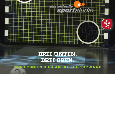
DREI UNTEN.
DREI OBEN.
WIR BRINGEN DICH AN DIE ZDF-TORWAND