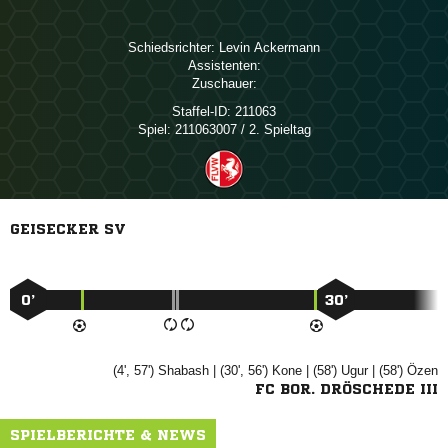
Schiedsrichter:
 
Assistenten:
Zuschauer:
Staffel-ID:
211063
Spiel:
211063007 / 2. Spieltag
GEISECKER SV
0’
30’
(4', 57')

| (30', 56')

| (58')

| (58')

FC BOR. DRÖSCHEDE III
SPIELBERICHTE & NEWS