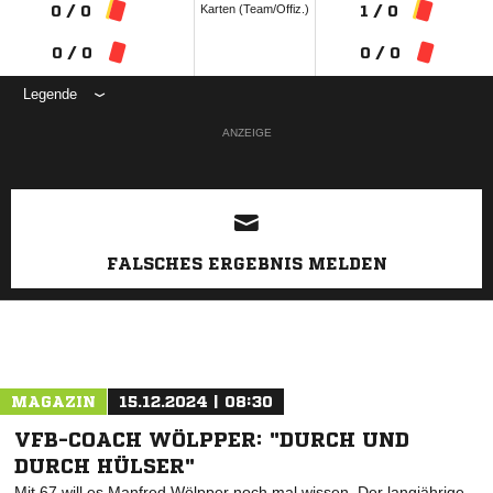
Karten (Team/Offiz.)
0 / 0
1 / 0
0 / 0
0 / 0
Legende
ANZEIGE
FALSCHES ERGEBNIS MELDEN
MAGAZIN
15.12.2024 | 08:30
VFB-COACH WÖLPPER: "DURCH UND
DURCH HÜLSER"
Mit 67 will es Manfred Wölpper noch mal wissen. Der langjährige