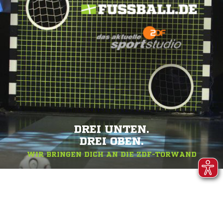
DREI UNTEN.
DREI OBEN.
WIR BRINGEN DICH AN DIE ZDF-TORWAND