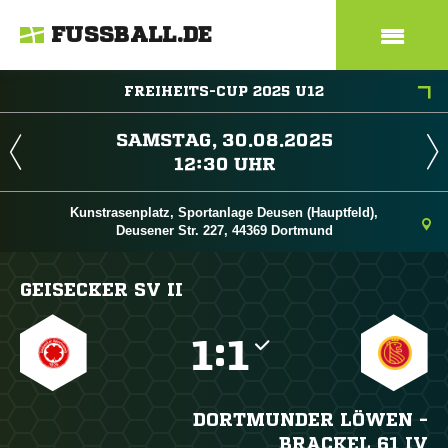
FUSSBALL.DE
FREIHEITS-CUP 2025 U12
 
 
Kunstrasenplatz, Sportanlage Deusen (Hauptfeld),
Deusener Str. 227, 44369 Dortmund
GEISECKER SV II

:

DORTMUNDER LÖWEN -
BRACKEL 61 IV