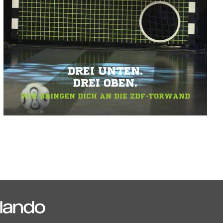
DREI UNTEN.
DREI OBEN.
WIR BRINGEN DICH AN DIE ZDF-TORWAND