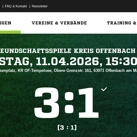
|
FAQ & Kontakt
|
Newsletter
Link
IGEN
VEREINE & VERBÄNDE
TRAINING &
EUNDSCHAFTSSPIELE KREIS OFFENBACH
 


senplatz, KR OF-Tempelsee, Obere Grenzstr. 161, 63071 Offenbach am 
:


[3 : 1]