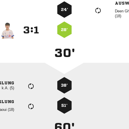
AUSW
24’
 

:


28’
30'
SLUNG
38’
k.A. (5)
SLUNG
51’
 
60'