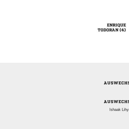

 
AUSWECH
AUSWECH
 