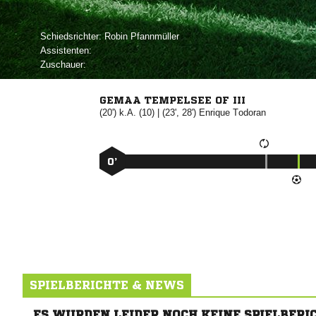
Schiedsrichter:
 
Assistenten:
Zuschauer:
GEMAA TEMPELSEE OF III
(20') k.A. (10) | (23', 28')


0’
SPIELBERICHTE & NEWS
ES WURDEN LEIDER NOCH KEINE SPIELBERI