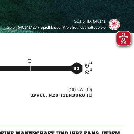
Staffel-ID:
540141
Spiel:
540141423 / Spielklasse: Kreisfreundschaftsspiele

60’

(16') k.A. (10)
SPVGG. NEU-ISENBURG III
 DEINE MANNSCHAFT UND IHRE FANS, INDEM