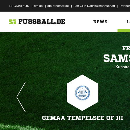
PROMATEUR
|
dfb.de
|
dfb-efootball.de
|
Fan Club Nationalmannschaft
|
Partner
FUSSBALL.DE
NEWS
L
FR

Kunstra
GEMAA TEMPELSEE OF III