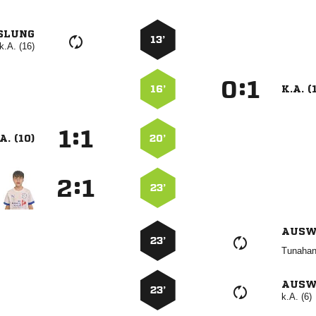
SLUNG
13’
k.A. (16)
:


16’
K.A. (
:


A. (10)
20’
:


23’
AUSW
23’

AUSW
23’
k.A. (6)