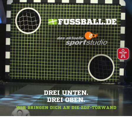
DREI UNTEN.
DREI OBEN.
WIR BRINGEN DICH AN DIE ZDF-TORWAND