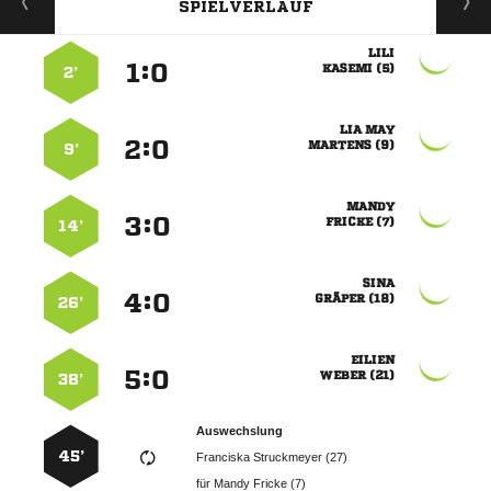
SPIELVERLAUF

:


 
2’
 
:


 
9’

:


 
14’

:


 
26’

:


 
38’
Auswechslung
45’
  
für
  