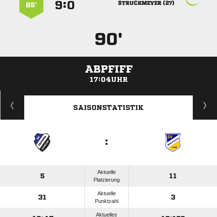
:


 
85’
90'
ABPFIFF
17:04UHR
ANZEIGE
SAISONSTATISTIK
:
Aktuelle
5
11
Platzierung
Aktuelle
31
3
Punktzahl
Aktuelles