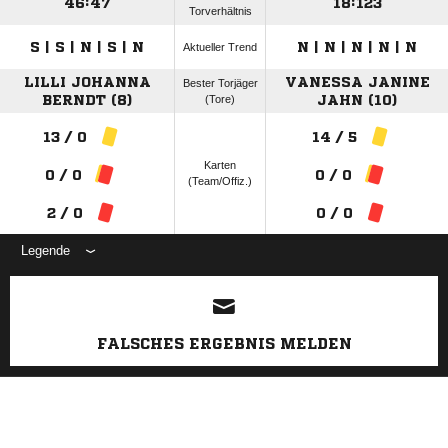
46:47
18:123
Torverhältnis
S | S | N | S | N
N | N | N | N | N
Aktueller Trend
LILLI JOHANNA
VANESSA JANINE
Bester Torjäger
BERNDT (8)
(Tore)
JAHN (10)
13 / 0
14 / 5
Karten
0 / 0
0 / 0
(Team/Offiz.)
2 / 0
0 / 0
Legende
ANZEIGE
FALSCHES ERGEBNIS MELDEN