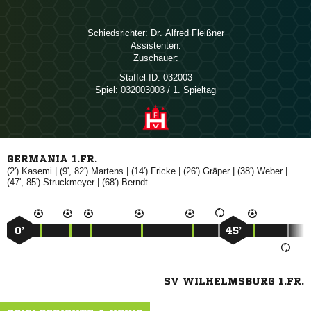
Schiedsrichter:
  
Assistenten:
Zuschauer:
Staffel-ID:
032003
Spiel:
032003003 / 1. Spieltag
GERMANIA 1.FR.
(2')

| (9', 82')

| (14')

| (26')

| (38')

|
(47', 85')

| (68')

0’
45’
SV WILHELMSBURG 1.FR.