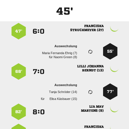
45'

:


 
47’
Auswechslung
55’
   
für
  
 
:


 
68’
Auswechslung
77’
  
für
  
 
:


 
82’
