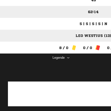
45
62:14
S | S | S | S | N
LEO WESTIUS (13)
8 / 0
0 / 0
0 
Legende