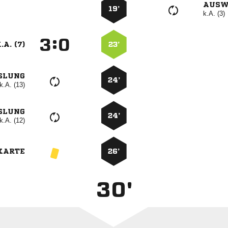
AUSW
19’
k.A. (3)
:


.A. (7)
23’
SLUNG
24’
k.A. (13)
SLUNG
24’
k.A. (12)
KARTE
26’
30'