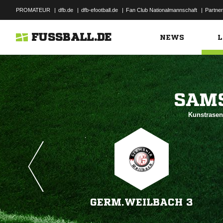
PROMATEUR
|
dfb.de
|
dfb-efootball.de
|
Fan Club Nationalmannschaft
|
Partner
FUSSBALL.DE
NEWS
L

Kunstrasen
GERM.WEILBACH 3