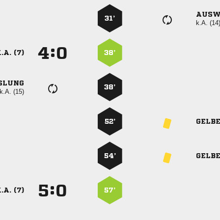
AUSW
31’
k.A. (14
:


.A. (7)
38’
SLUNG
38’
k.A. (15)
52’
GELB
54’
GELB
:


.A. (7)
57’