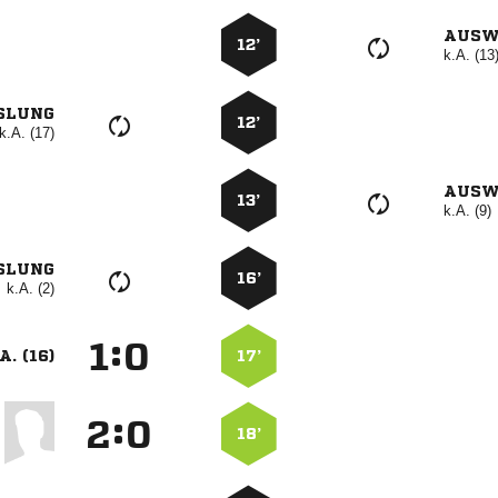
AUSW
12’
k.A. (13
SLUNG
12’
k.A. (17)
AUSW
13’
k.A. (9)
SLUNG
16’
k.A. (2)
:


A. (16)
17’
:


18’