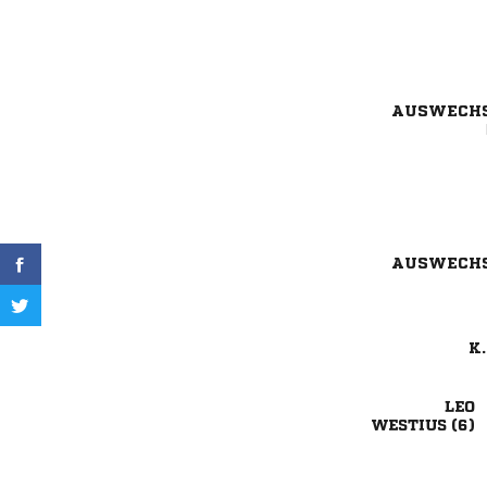
AUSWECH
AUSWECH
K.

 