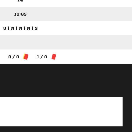
14
19:65
U | N | N | N | S
0 / 0
1 / 0