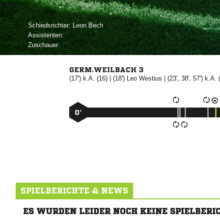
Schiedsrichter:
 
Assistenten:
Zuschauer:
GERM.WEILBACH 3
(17') k.A. (16) | (18')


| (23', 38', 57') k.A. 
0’
SPIELBERICHTE & NEWS
ES WURDEN LEIDER NOCH KEINE SPIELBERI