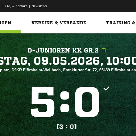
|
FAQ & Kontakt
|
Newsletter
Link
IGEN
VEREINE & VERBÄNDE
TRAINING &
D-JUNIOREN KK GR.2
 


platz, D9KR Flörsheim-Weilbach, Frankfurter Str. 72, 65439 Flörsheim 
:


[3 : 0]