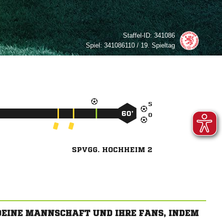
Staffel-ID:
341086
Spiel:
341086110 / 19. Spieltag

60’

SPVGG. HOCHHEIM 2
 DEINE MANNSCHAFT UND IHRE FANS, INDEM