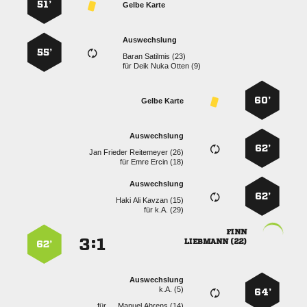
51’
Gelbe Karte
Auswechslung
55’
  
für
   
60’
Gelbe Karte
Auswechslung
62’
   
für
  
Auswechslung
62’
   
für
k.A. (29)

:


 
62’
Auswechslung
k.A. (5)
64’
für
  