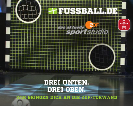
DREI UNTEN.
DREI OBEN.
WIR BRINGEN DICH AN DIE ZDF-TORWAND