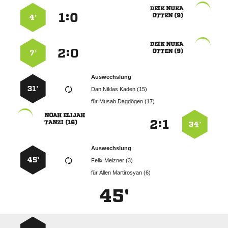
 
:


 
4’
 
:


 
7’
Auswechslung
31’
   
für
  
 
:


 
34’
Auswechslung
45’
  
für
  
45'