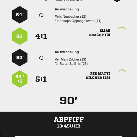
Auswechslung
64’
  
für
   

:


 
86’
Auswechslung
90’
   
für
  
 
90 ’
:


 
+5
90'
ABPFIFF
13:45UHR
ANZEIGE