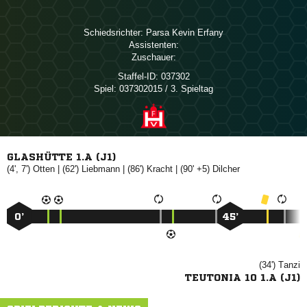
Schiedsrichter:
  
Assistenten:
Zuschauer:
Staffel-ID:
037302
Spiel:
037302015 / 3. Spieltag
GLASHÜTTE 1.A (J1)
(4', 7')

| (62')

| (86')

| (90' +5)

0’
45’
(34')

TEUTONIA 10 1.A (J1)