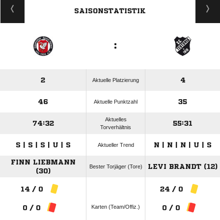
SAISONSTATISTIK
:
2
4
Aktuelle Platzierung
46
35
Aktuelle Punktzahl
Aktuelles
74:32
55:31
Torverhältnis
S | S | S | U | S
N | N | N | U | S
Aktueller Trend
FINN LIEBMANN
LEVI BRANDT (12)
Bester Torjäger (Tore)
(30)
14 / 0
24 / 0
Karten (Team/Offiz.)
0 / 0
0 / 0