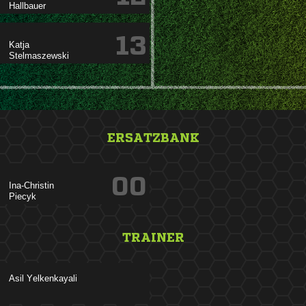

13


ERSATZBANK
00


TRAINER
 