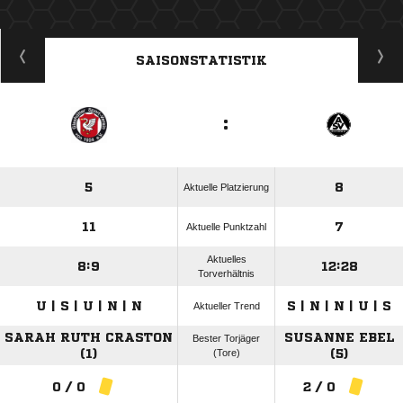
ANZEIGE
SAISONSTATISTIK
:
5
8
Aktuelle Platzierung
11
7
Aktuelle Punktzahl
Aktuelles
8:9
12:28
Torverhältnis
U | S | U | N | N
S | N | N | U | S
Aktueller Trend
SARAH RUTH CRASTON
SUSANNE EBEL
Bester Torjäger
(1)
(Tore)
(5)
0 / 0
2 / 0