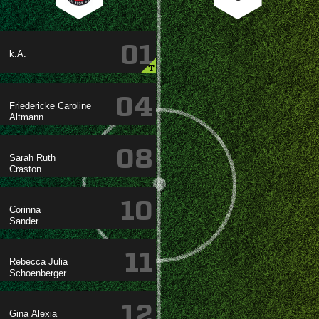
01
k.A.
T
04
 

08
 

10


11
 

12
 