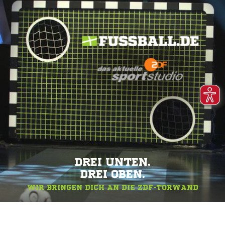
DREI UNTEN.
DREI OBEN.
WIR BRINGEN DICH AN DIE ZDF-TORWAND