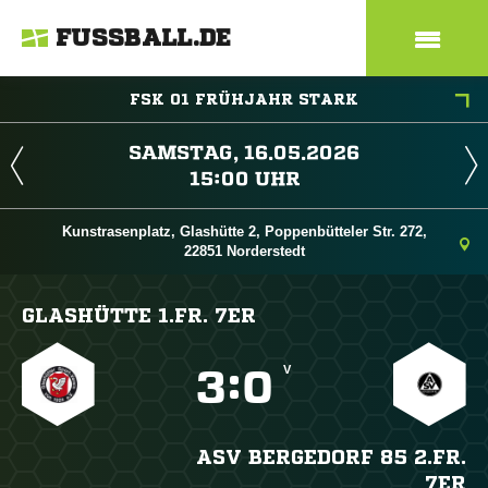
FUSSBALL.DE
FSK 01 FRÜHJAHR STARK
 
 
Kunstrasenplatz, Glashütte 2, Poppenbütteler Str. 272,
22851 Norderstedt
GLASHÜTTE 1.FR. 7ER
V

:

ASV BERGEDORF 85 2.FR.
7ER