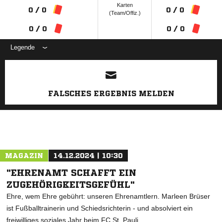
Karten
0 / 0
0 / 0
(Team/Offiz.)
0 / 0
0 / 0
Legende
ANZEIGE
FALSCHES ERGEBNIS MELDEN
MAGAZIN
14.12.2024 | 10:30
"EHRENAMT SCHAFFT EIN
ZUGEHÖRIGKEITSGEFÜHL"
Ehre, wem Ehre gebührt: unseren Ehrenamtlern. Marleen Brüser
ist Fußballtrainerin und Schiedsrichterin - und absolviert ein
freiwilliges soziales Jahr beim FC St. Pauli.