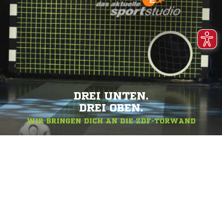
DREI UNTEN.
DREI OBEN.
WIR BRINGEN DICH AN DIE ZDF-TORWAND