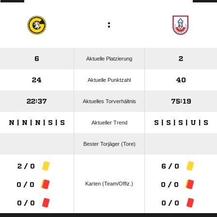
:
6
2
Aktuelle Platzierung
24
40
Aktuelle Punktzahl
22:37
75:19
Aktuelles Torverhältnis
N | N | N | S | S
S | S | S | U | S
Aktueller Trend
Bester Torjäger (Tore)
2 / 0
6 / 0
Karten (Team/Offiz.)
0 / 0
0 / 0
0 / 0
0 / 0