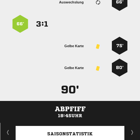
66’
Auswechslung
:


66’
75’
Gelbe Karte
80’
Gelbe Karte
90'
ABPFIFF
18:45UHR
ANZEIGE
SAISONSTATISTIK