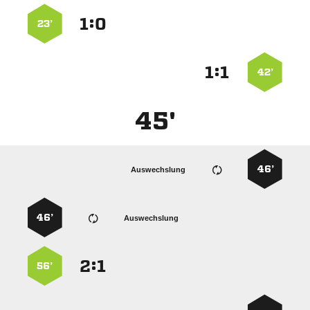
:


23’
:


42’
45'
46’
Auswechslung
46’
Auswechslung
:


56’