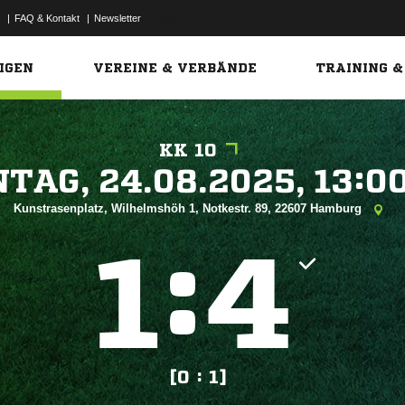
|
FAQ & Kontakt
|
Newsletter
Link
IGEN
VEREINE & VERBÄNDE
TRAINING &
KK 10
 


Kunstrasenplatz, Wilhelmshöh 1, Notkestr. 89, 22607 Hamburg
:


[0 : 1]