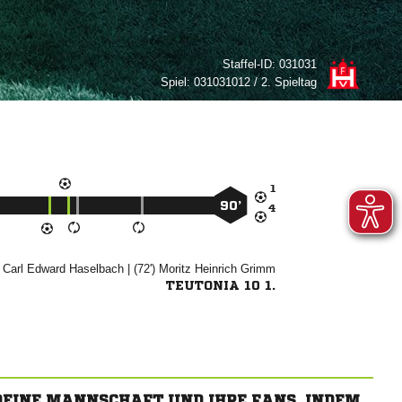
Staffel-ID:
031031
Spiel:
031031012 / 2. Spieltag

90’

  

| (72')
 

TEUTONIA 10 1.
 DEINE MANNSCHAFT UND IHRE FANS, INDEM