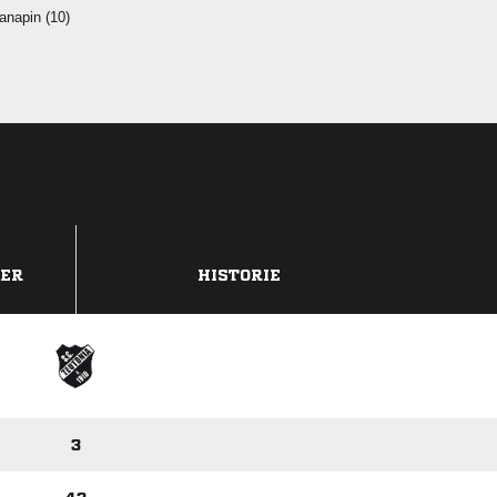
 
DER
HISTORIE
3