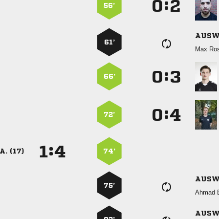
:


56’
AUSW
61’
 
:


66’
:


72’
:


A. (17)
74’
AUSW
75’
 
AUSW