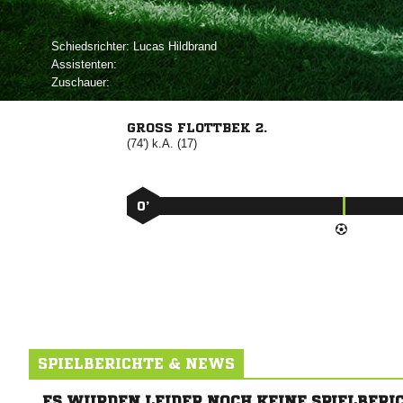
Schiedsrichter:
 
Assistenten:
Zuschauer:
GROSS FLOTTBEK 2.
(74') k.A. (17)
0’
SPIELBERICHTE & NEWS
ES WURDEN LEIDER NOCH KEINE SPIELBERI