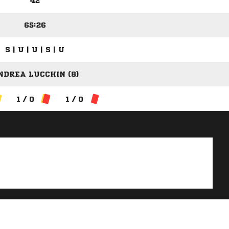
42
65:26
S | U | U | S | U
NDREA LUCCHIN (8)
1 / 0
1 / 0