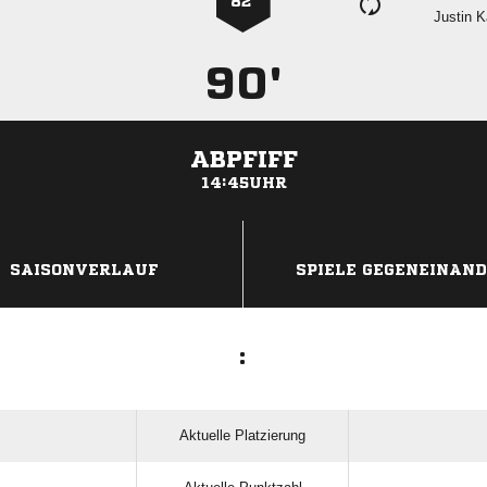
82’
 
90'
ABPFIFF
14:45UHR
ANZEIGE
SAISONVERLAUF
SPIELE GEGENEINAN
:
Aktuelle Platzierung