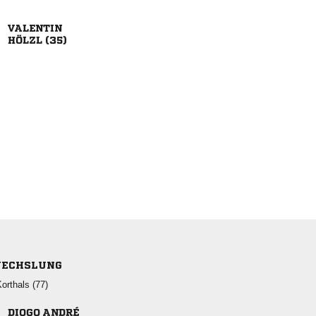

 
ECHSLUNG
 
 