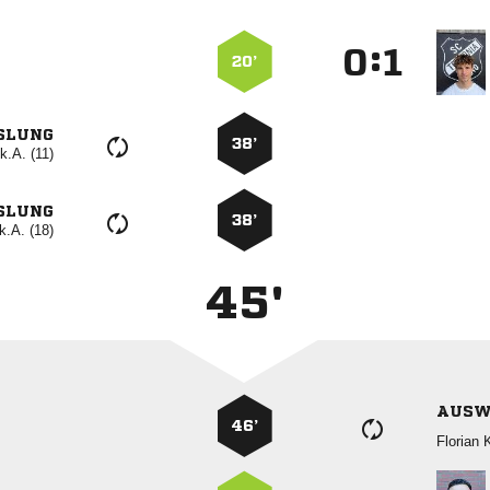
:


20’
SLUNG
38’
k.A. (11)
SLUNG
38’
k.A. (18)
45'
AUSW
46’
 