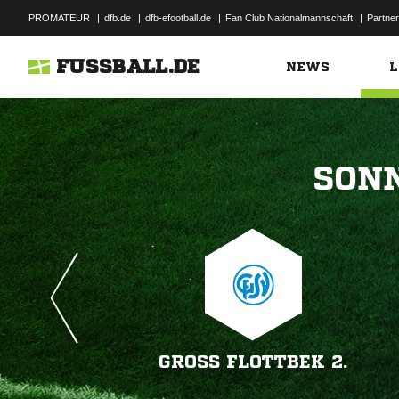
PROMATEUR
|
dfb.de
|
dfb-efootball.de
|
Fan Club Nationalmannschaft
|
Partner
FUSSBALL.DE
NEWS
L

GROSS FLOTTBEK 2.