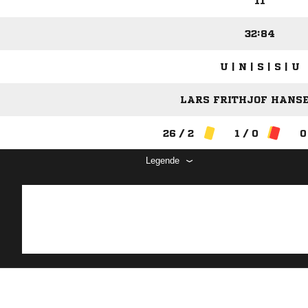
11
32:84
U | N | S | S | U
LARS FRITHJOF HANSEN
26 / 2
1 / 0
0
Legende