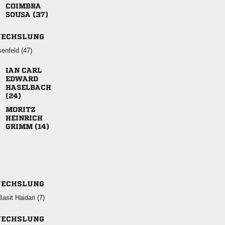

 
ECHSLUNG
 
 





 
ECHSLUNG
  
ECHSLUNG