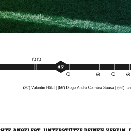
45’
(20')


| (56')
 
 
| (66')

CHTE ANGELEGT. UNTERSTÜTZE DEINEN VEREIN,