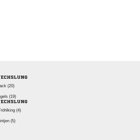
ECHSLUNG
 
 
ECHSLUNG
 
 