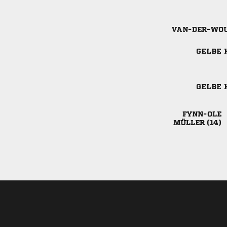

GELBE 
GELBE 

 