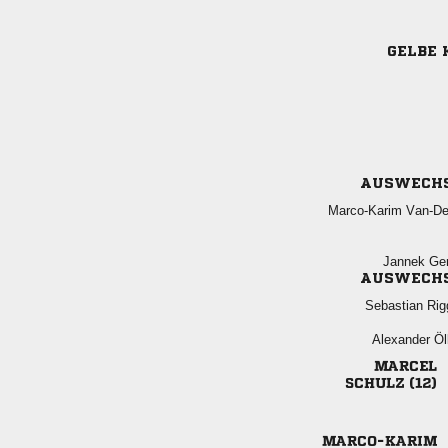
GELBE 
AUSWECH
 
 
AUSWECH
 
 

 
