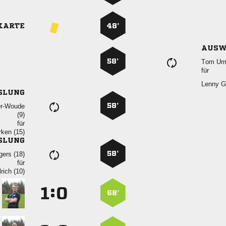
KARTE
48’
AUSW
58’
 
für
 
SLUNG
58’


für
 
SLUNG
58’
 
für
 
:


68’