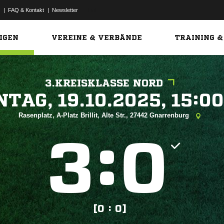
|
FAQ & Kontakt
|
Newsletter
Link
IGEN
VEREINE & VERBÄNDE
TRAINING &
3.KREISKLASSE NORD
 


Rasenplatz, A-Platz Brillit, Alte Str., 27442 Gnarrenburg
:


[0 : 0]