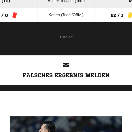
Bester Torjäger (Tore)
(10)
M
Karten (Team/Offiz.)
 / 0
22 / 1
ANZEIGE
FALSCHES ERGEBNIS MELDEN