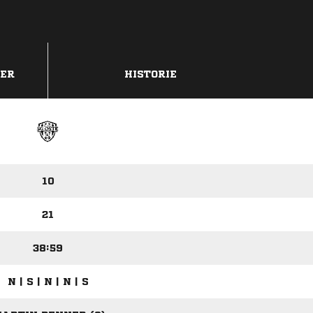
DER
HISTORIE
10
21
38:59
N | S | N | N | S