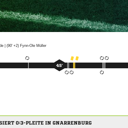

| (90' +2)


45’
SSIERT 0:3-PLEITE IN GNARRENBURG