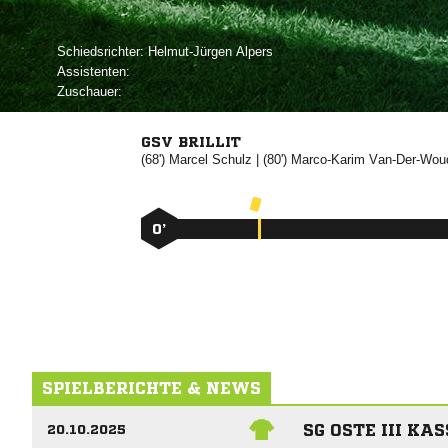
Schiedsrichter:
 
Assistenten:
Zuschauer:
GSV BRILLIT
(68')


| (80')


0’
SPIELBERICHTE & NEWS
SG OSTE III KA
20.10.2025