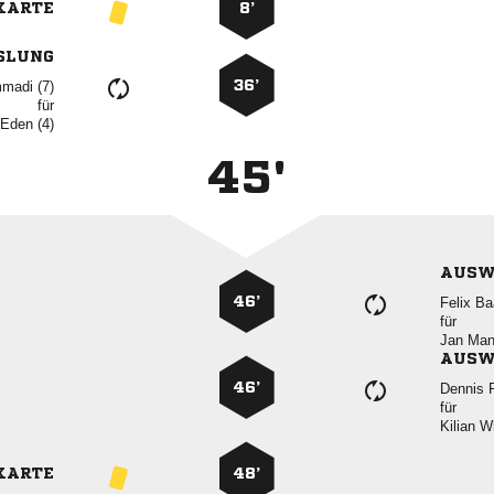
KARTE
8’
SLUNG
36’
 
für
  
45'
AUSW
46’
 
für
 
AUSW
46’
 
für
 
KARTE
48’