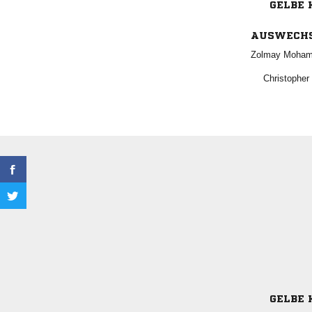
GELBE 
AUSWECH
 

GELBE 