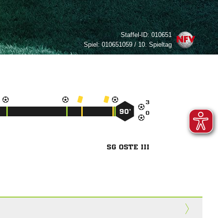
Staffel-ID:
010651
Spiel:
010651059 / 10. Spieltag

90’

SG OSTE III