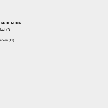
ECHSLUNG
 
 