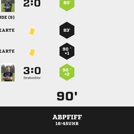
:


80’
 
KARTE
83’
90 ’
KARTE
+1
:


90 ’
+2
Strafstoßtor
90'
ABPFIFF
16:45UHR