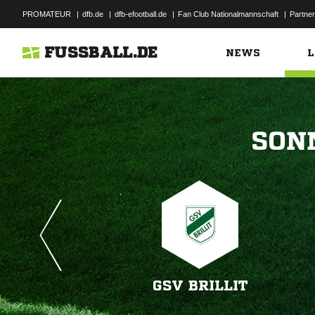
PROMATEUR
|
dfb.de
|
dfb-efootball.de
|
Fan Club Nationalmannschaft
|
Partner
FUSSBALL.DE
NEWS
L

GSV BRILLIT