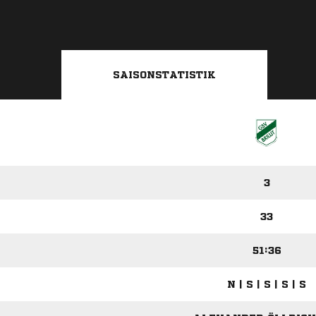
SAISONSTATISTIK
3
33
51:36
N | S | S | S | S