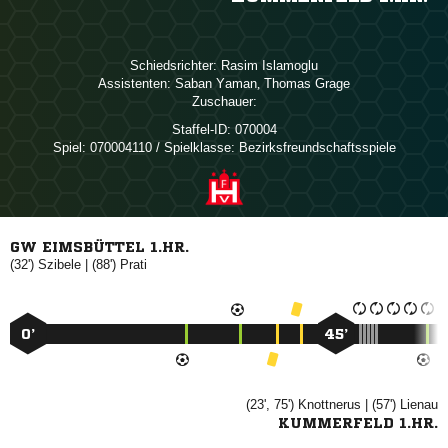
Schiedsrichter:
 
Assistenten:
 
,  
Zuschauer:
Staffel-ID:
070004
Spiel:
070004110 / Spielklasse: Bezirksfreundschaftsspiele
GW EIMSBÜTTEL 1.HR.
(32')

| (88')

0’
45’
(23', 75')

| (57')

KUMMERFELD 1.HR.