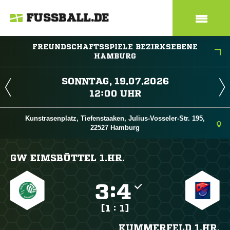
FUSSBALL.DE
FREUNDSCHAFTSSPIELE BEZIRKSEBENE
HAMBURG
 
 
Kunstrasenplatz, Tiefenstaaken, Julius-Vosseler-Str. 195,
22527 Hamburg
GW EIMSBÜTTEL 1.HR.

:

[1 : 1]
KUMMERFELD 1.HR.