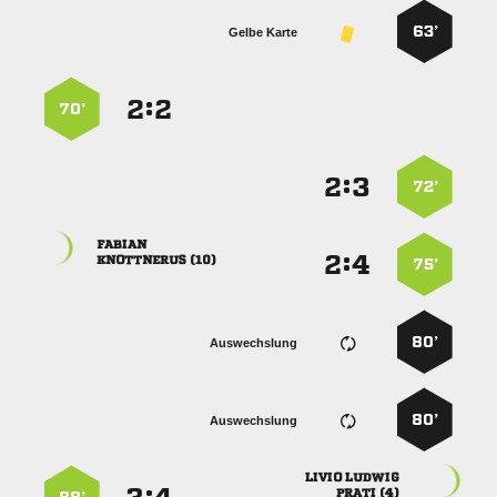
63’
Gelbe Karte
:


70’
:


72’

:


 
75’
80’
Auswechslung
80’
Auswechslung
 
 