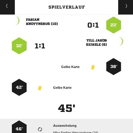
SPIELVERLAUF

:


 
23’
 
:


 
32’
38’
Gelbe Karte
42’
Gelbe Karte
45'
Auswechslung
46’
   