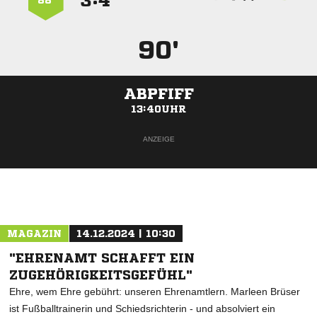
:


88’
90'
ABPFIFF
13:40UHR
ANZEIGE
MAGAZIN
14.12.2024 | 10:30
"EHRENAMT SCHAFFT EIN
ZUGEHÖRIGKEITSGEFÜHL"
Ehre, wem Ehre gebührt: unseren Ehrenamtlern. Marleen Brüser
ist Fußballtrainerin und Schiedsrichterin - und absolviert ein