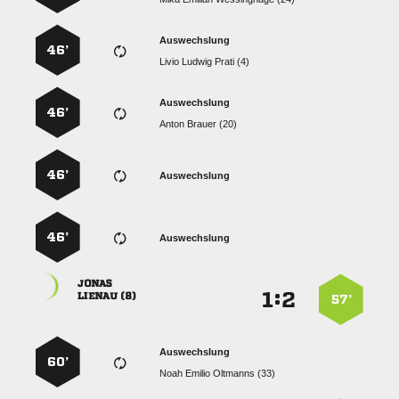
Auswechslung
46’
   
Auswechslung
46’
  
46’
Auswechslung
46’
Auswechslung

:


 
57’
Auswechslung
60’
   