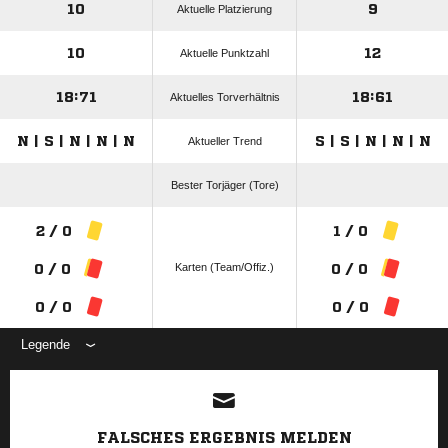
10
9
Aktuelle Platzierung
10
12
Aktuelle Punktzahl
18:71
18:61
Aktuelles Torverhältnis
N | S | N | N | N
S | S | N | N | N
Aktueller Trend
Bester Torjäger (Tore)
2 / 0
1 / 0
Karten (Team/Offiz.)
0 / 0
0 / 0
0 / 0
0 / 0
Legende
ANZEIGE
FALSCHES ERGEBNIS MELDEN