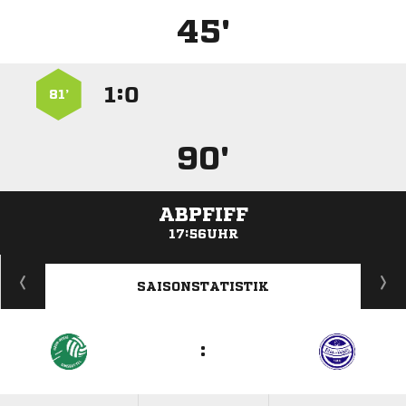
45'
:


81’
90'
ABPFIFF
17:56UHR
ANZEIGE
SAISONSTATISTIK
: