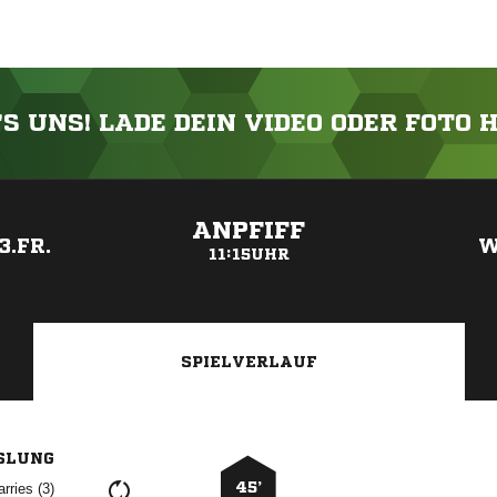
'S UNS! LADE DEIN VIDEO ODER FOTO 
ANZEIGE
ANPFIFF
.FR.
W
11:15UHR
SPIELVERLAUF
SLUNG
45’
 