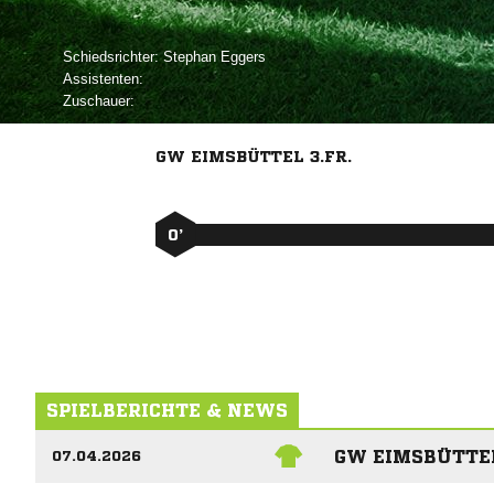
Schiedsrichter:
 
Assistenten:
Zuschauer:
GW EIMSBÜTTEL 3.FR.
0’
SPIELBERICHTE & NEWS
GW EIMSBÜTTEL
07.04.2026