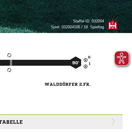
Staffel-ID:
032004
Spiel:
032004106 / 18. Spieltag

90’

WALDDÖRFER 2.FR.
 TABELLE