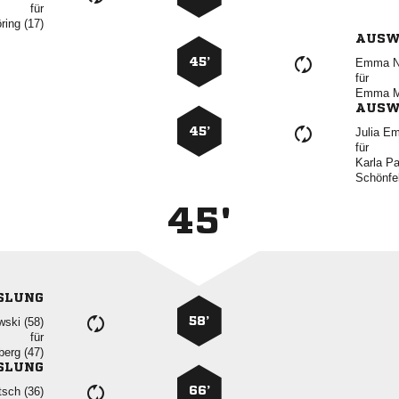
für
 
AUSW
45’
 
für
 
AUSW
45’
 
für
 

45'
SLUNG
58’
 
für
 
SLUNG
66’
 