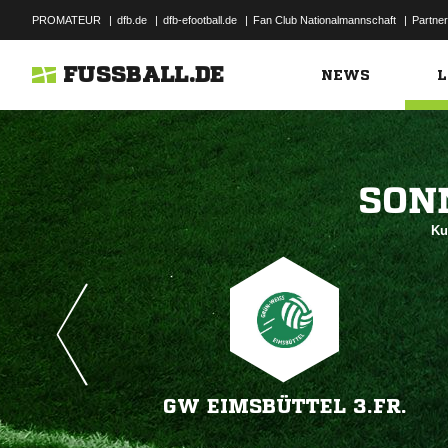
PROMATEUR
|
dfb.de
|
dfb-efootball.de
|
Fan Club Nationalmannschaft
|
Partner
FUSSBALL.DE
NEWS
L

Ku
GW EIMSBÜTTEL 3.FR.