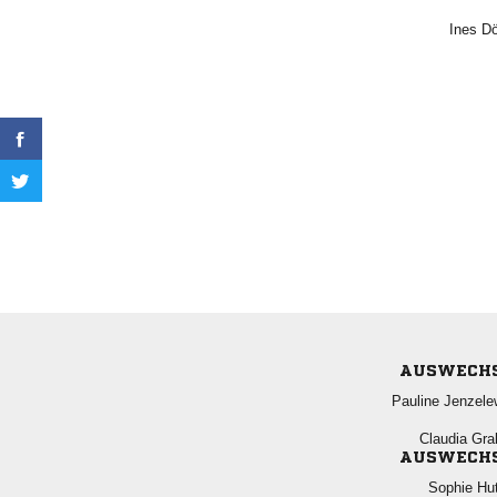
 
AUSWECH
 
 
AUSWECH
 