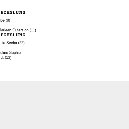
ECHSLUNG
 
  
ECHSLUNG
  
 
 