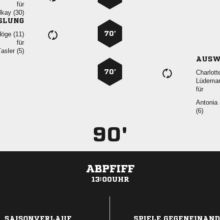
für
 
SLUNG
70’
 
für
 
AUSW
70’


für
 

90'
ABPFIFF
13:00UHR
ANZEIGE
SAISONVERLAUF
SPIELE GEGENEINAN