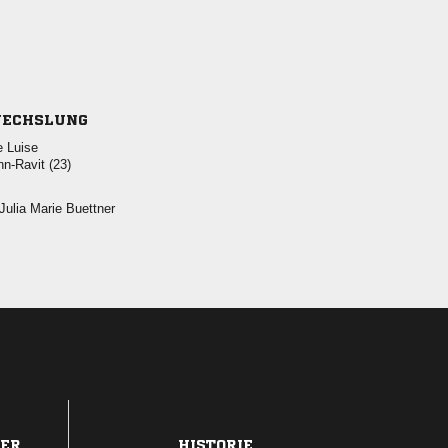
ECHSLUNG
 
 
  
DER
HISTORIE