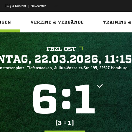
|
FAQ & Kontakt
|
Newsletter
Link
IGEN
VEREINE & VERBÄNDE
TRAINING &
FBZL OST
 


nstrasenplatz, Tiefenstaaken, Julius-Vosseler-Str. 195, 22527 Hamburg
:


[3 : 1]