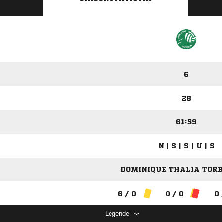
6
28
61:59
N | S | S | U | S
DOMINIQUE THALIA TORBI
6 / 0
0 / 0
0 
Legende