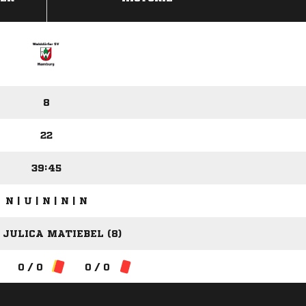
8
22
39:45
N | U | N | N | N
 JULICA MATIEBEL (8)
0 / 0
0 / 0