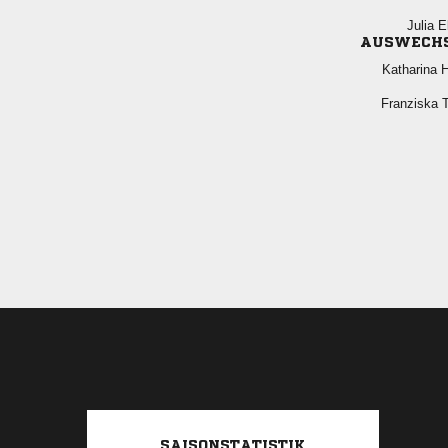
 
AUSWECH
 
 
SAISONSTATISTIK