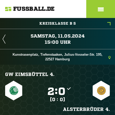
FUSSBALL.DE
KREISKLASSE B 5
 
 
Kunstrasenplatz, Tiefenstaaken, Julius-Vosseler-Str. 195,
22527 Hamburg
GW EIMSBÜTTEL 4.

:

[0 : 0]
ALSTERBRÜDER 4.