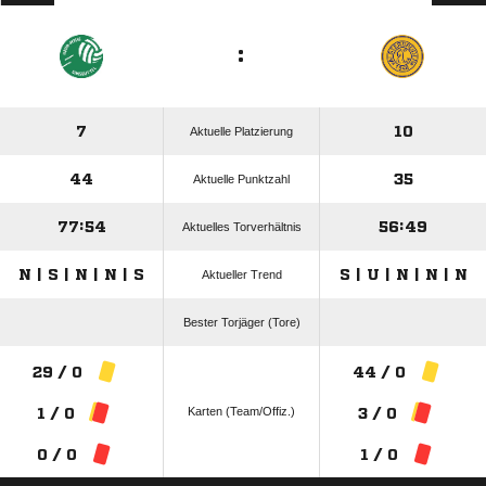
:
7
10
Aktuelle Platzierung
44
35
Aktuelle Punktzahl
77:54
56:49
Aktuelles Torverhältnis
N | S | N | N | S
S | U | N | N | N
Aktueller Trend
Bester Torjäger (Tore)
29 / 0
44 / 0
Karten (Team/Offiz.)
1 / 0
3 / 0
0 / 0
1 / 0