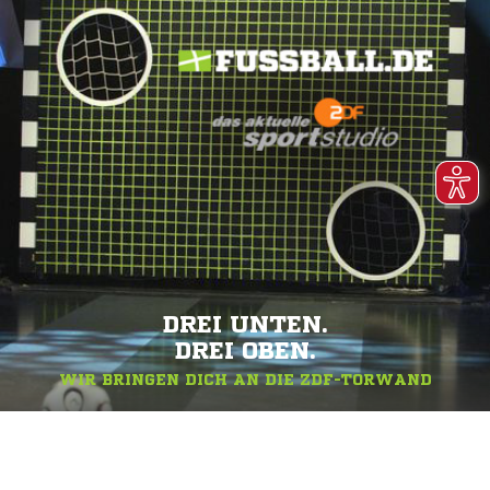
DREI UNTEN.
DREI OBEN.
WIR BRINGEN DICH AN DIE ZDF-TORWAND