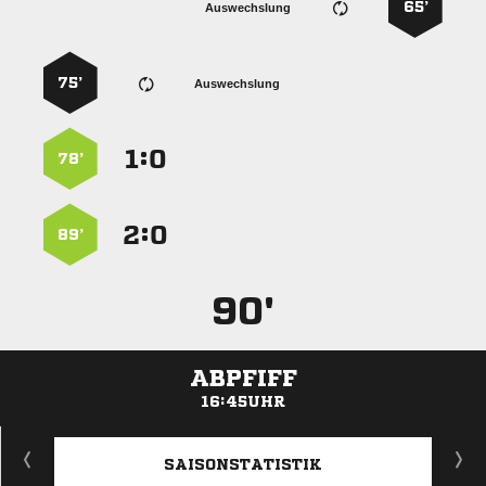
65’
Auswechslung
75’
Auswechslung
:


78’
:


89’
90'
ABPFIFF
16:45UHR
ANZEIGE
SAISONSTATISTIK