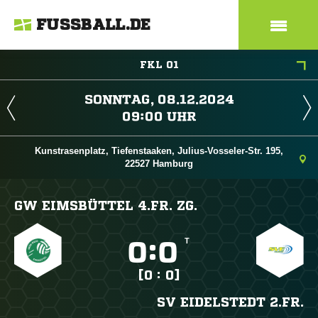
FUSSBALL.DE
FKL 01
 
 
Kunstrasenplatz, Tiefenstaaken, Julius-Vosseler-Str. 195,
22527 Hamburg
GW EIMSBÜTTEL 4.FR. ZG.
T

:

[0 : 0]
SV EIDELSTEDT 2.FR.