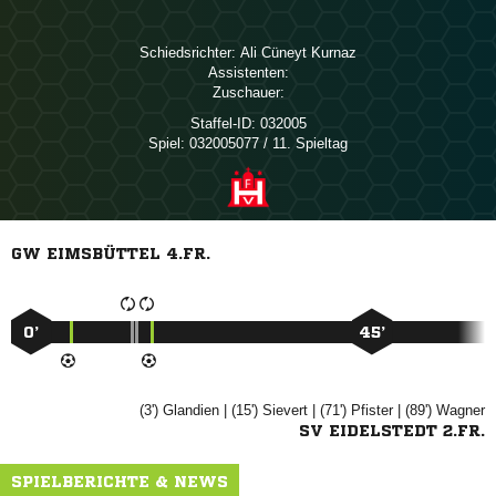
Schiedsrichter:
  
Assistenten:
Zuschauer:
Staffel-ID:
032005
Spiel:
032005077 / 11. Spieltag
GW EIMSBÜTTEL 4.FR.
0’
45’
(3')

| (15')

| (71')

| (89')

SV EIDELSTEDT 2.FR.
SPIELBERICHTE & NEWS