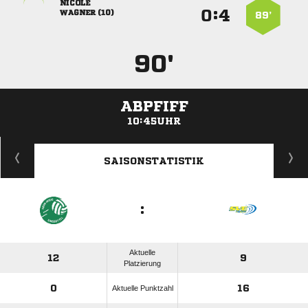

:


 
89’
90'
ABPFIFF
10:45UHR
ANZEIGE
SAISONSTATISTIK
:
Aktuelle
12
9
Platzierung
0
16
Aktuelle Punktzahl