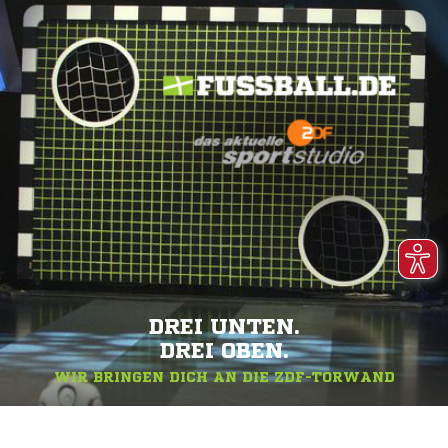
DREI UNTEN.
DREI OBEN.
WIR BRINGEN DICH AN DIE ZDF-TORWAND