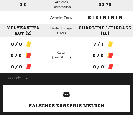
Aktuelles
0:0
30:75
Torverhältnis
S | S | N | N | N
Aktueller Trend
YELYZAVETA
CHARLENE LEHRBASS (
Bester Torjäger
KOT (2)
(Tore)
10)
0 / 0
7 / 1
Karten
0 / 0
0 / 0
(Team/Offiz.)
0 / 0
0 / 0
Legende
ANZEIGE
FALSCHES ERGEBNIS MELDEN