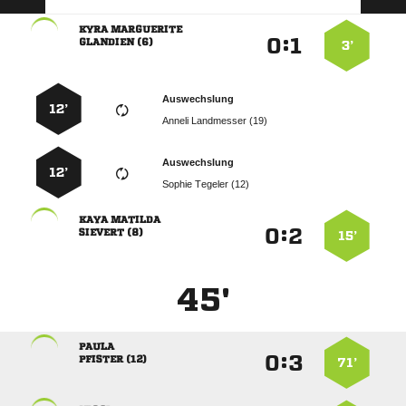
 
:


 
3’
Auswechslung
12’
  
Auswechslung
12’
  
 
:


 
15’
45'

:


 
71’