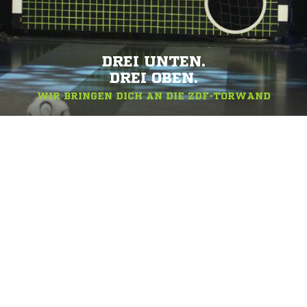
DREI UNTEN.
DREI OBEN.
WIR BRINGEN DICH AN DIE ZDF-TORWAND