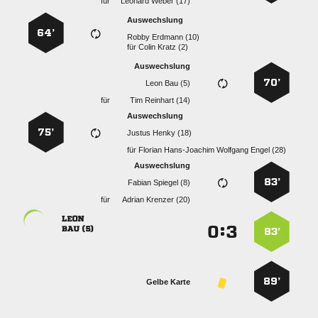
für
  
Auswechslung
64’
  
für
  
Auswechslung
70’
  
für
  
Auswechslung
75’
  
für
    
Auswechslung
83’
  
für
  

:


 
83’
89’
Gelbe Karte