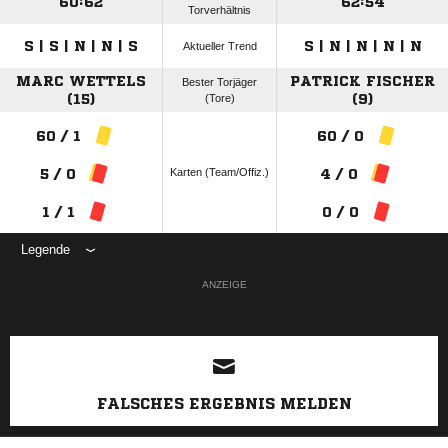
60:62
62:54
Torverhältnis
S | S | N | N | S
S | N | N | N | N
Aktueller Trend
MARC WETTELS
PATRICK FISCHER
Bester Torjäger
(15)
(Tore)
(9)
60 / 1
60 / 0
Karten (Team/Offiz.)
5 / 0
4 / 0
1 / 1
0 / 0
Legende
ANZEIGE
FALSCHES ERGEBNIS MELDEN