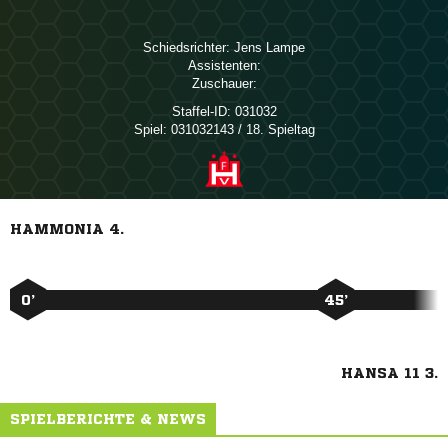
Schiedsrichter:
 
Assistenten:
Zuschauer:
Staffel-ID:
031032
Spiel:
031032143 / 18. Spieltag
HAMMONIA 4.
0’
45’
HANSA 11 3.
SPIELBERICHTE & NEWS