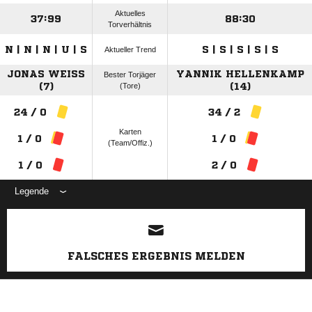
Aktuelles
37:99
88:30
Torverhältnis
N | N | N | U | S
S | S | S | S | S
Aktueller Trend
JONAS WEISS (
YANNIK HELLENKAMP
Bester Torjäger
7)
(Tore)
(14)
24 / 0
34 / 2
Karten
1 / 0
1 / 0
(Team/Offiz.)
1 / 0
2 / 0
Legende
ANZEIGE
FALSCHES ERGEBNIS MELDEN