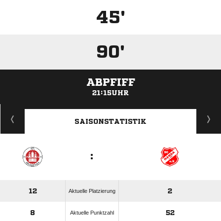
45'
90'
ABPFIFF
21:15UHR
ANZEIGE
SAISONSTATISTIK
:
12
2
Aktuelle Platzierung
8
52
Aktuelle Punktzahl