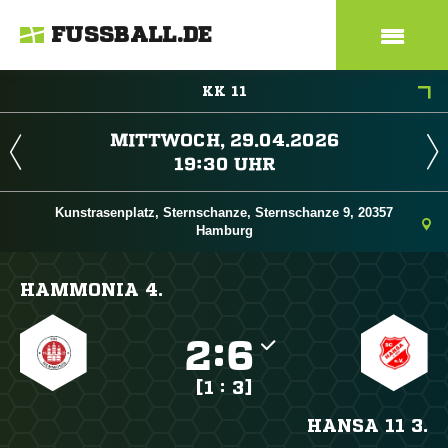
FUSSBALL.DE
KK 11
 
 
Kunstrasenplatz, Sternschanze, Sternschanze 9, 20357
Hamburg
HAMMONIA 4.

:

[1 : 3]
HANSA 11 3.