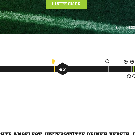
LIVETICKER
Spiel:
09000
45’
CHTE ANGELEGT. UNTERSTÜTZE DEINEN VEREIN,