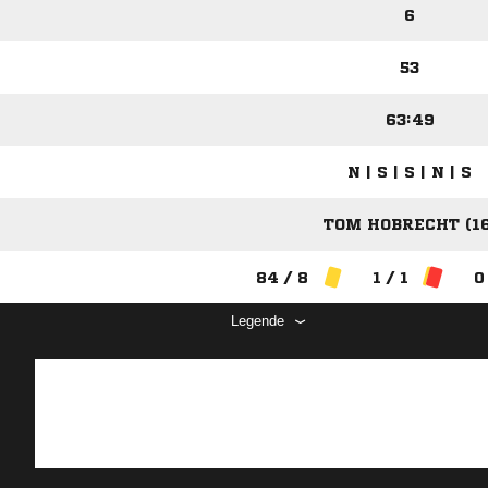
6
53
63:49
N | S | S | N | S
TOM HOBRECHT (16
84 / 8
1 / 1
0
Legende