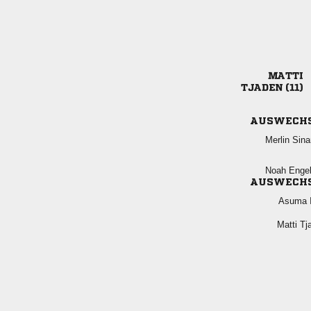

 
AUSWECH
 
 
AUSWECH
 
 