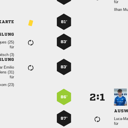
für
 
KARTE
81’
SLUNG
83’
 
für
 
SLUNG
83’
 
 
für
 
:


86’
AUSW
87’

für