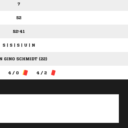
7
52
52:41
S | S | S | U | N
N GINO SCHMIDT (22)
4 / 0
4 / 2