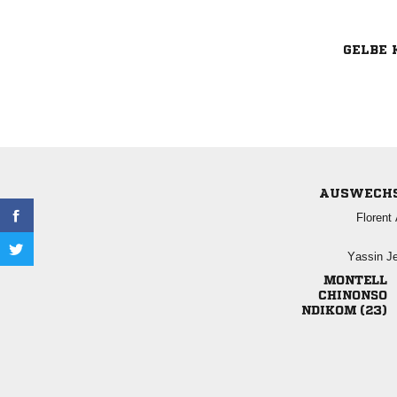
GELBE 
AUSWECH
 
 


 