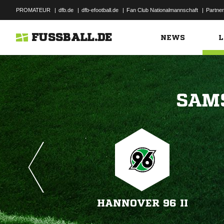
PROMATEUR
|
dfb.de
|
dfb-efootball.de
|
Fan Club Nationalmannschaft
|
Partner
FUSSBALL.DE
NEWS
L

HANNOVER 96 II