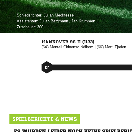
Schiedsrichter:
 
Assistenten:
 
,  
Zuschauer:
300
HANNOVER 96 II (U23)
(64')
 

| (66')


0’
SPIELBERICHTE & NEWS
ES WURDEN LEIDER NOCH KEINE SPIELBERI