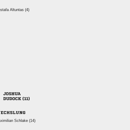
  

 
ECHSLUNG
  