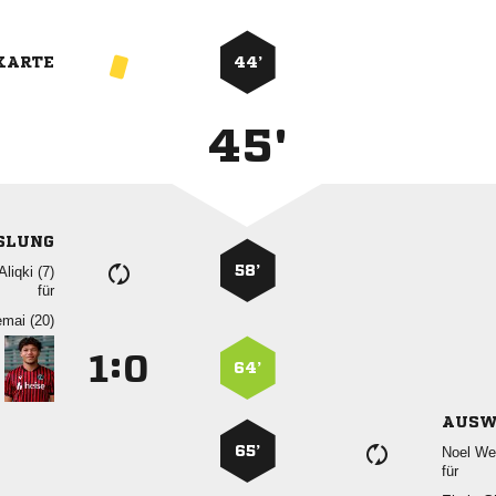
KARTE
44’
45'
SLUNG
58’
 
für
 
:


64’
AUSW
65’
 
für