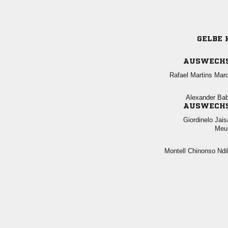
GELBE 
AUSWECH
  
 
AUSWECH
 

  