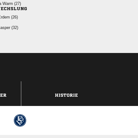
  
ECHSLUNG
  
 
DER
HISTORIE