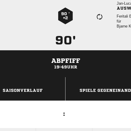

AUSW
90 ’

+2
für
 
90'
ABPFIFF
19:49UHR
ANZEIGE
SAISONVERLAUF
SPIELE GEGENEINAN
: