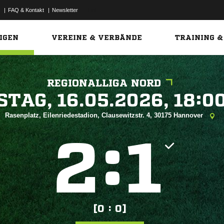
|
FAQ & Kontakt
|
Newsletter
Link
IGEN
VEREINE & VERBÄNDE
TRAINING &
REGIONALLIGA NORD
 


Rasenplatz, Eilenriedestadion, Clausewitzstr. 4, 30175 Hannover
:


[0 : 0]