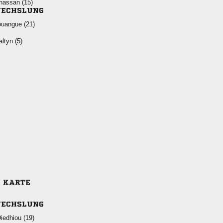
 
ECHSLUNG
 
 
E KARTE
ECHSLUNG
 