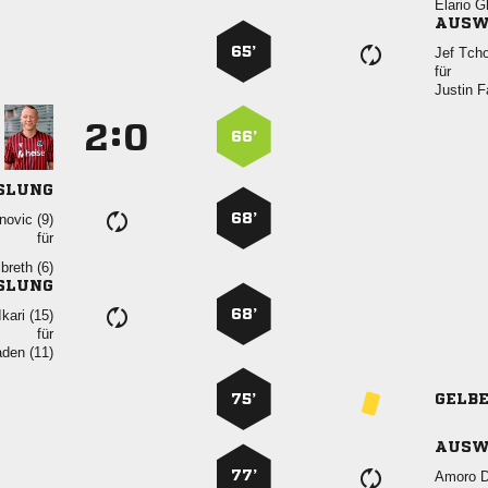
 
AUSW
65’
 
für
 
:


66’
SLUNG
68’
 
für
 
SLUNG
68’
 
für
 
75’
GELB
AUSW
77’
 