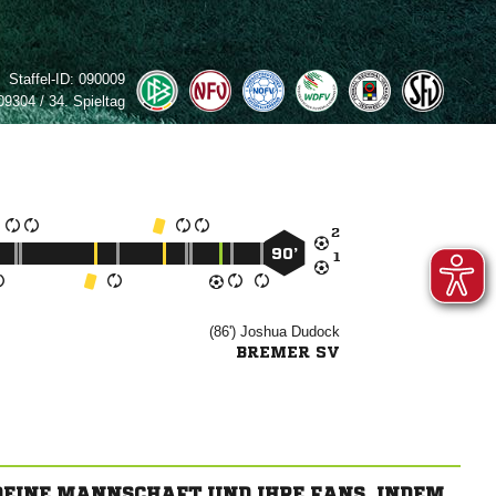
Staffel-ID:
090009
9304 / 34. Spieltag

90’

(86')


BREMER SV
 DEINE MANNSCHAFT UND IHRE FANS, INDEM