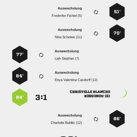
Auswechslung
51’
  
Auswechslung
70’
  
Auswechslung
77’
  
Auswechslung
84’
   
 
:


 
84’
Auswechslung
86’
  