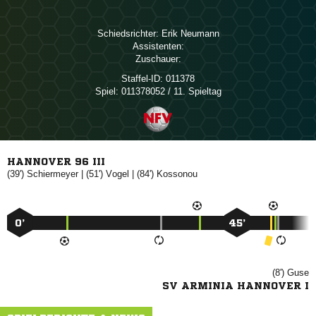
Schiedsrichter:
 
Assistenten:
Zuschauer:
Staffel-ID:
011378
Spiel:
011378052 / 11. Spieltag
HANNOVER 96 III
(39')

| (51')

| (84')

0’
45’
(8')

SV ARMINIA HANNOVER I