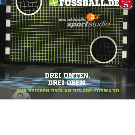
DREI UNTEN.
DREI OBEN.
WIR BRINGEN DICH AN DIE ZDF-TORWAND