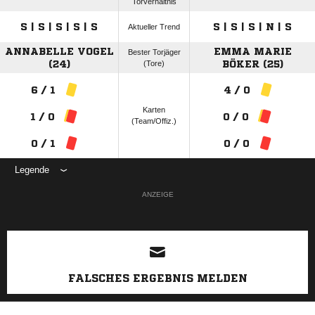
Torverhältnis
S | S | S | S | S
S | S | S | N | S
Aktueller Trend
ANNABELLE VOGEL
EMMA MARIE
Bester Torjäger
(24)
(Tore)
BÖKER (25)
6 / 1
4 / 0
Karten
1 / 0
0 / 0
(Team/Offiz.)
0 / 1
0 / 0
Legende
ANZEIGE
FALSCHES ERGEBNIS MELDEN