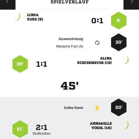
SPIELVERLAUF

:


 
8’
Auswechslung
30’
  

:


 
39’
45'
50’
Gelbe Karte

:


 
51’
Strafstoßtor