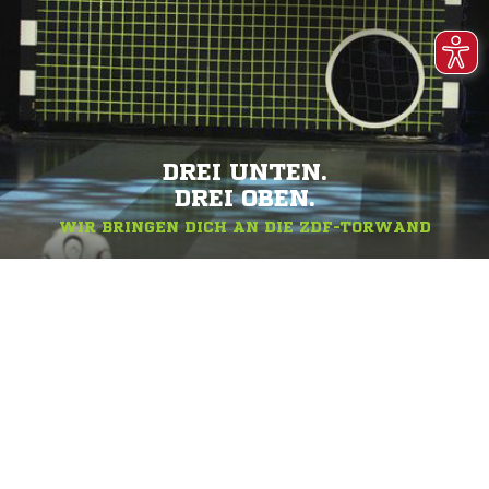
DREI UNTEN.
DREI OBEN.
WIR BRINGEN DICH AN DIE ZDF-TORWAND