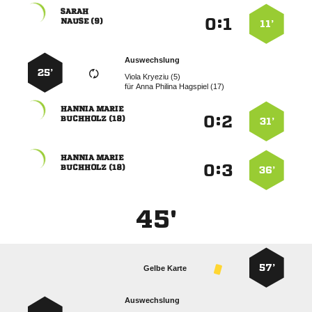

:


 
11’
Auswechslung
25’
  
für
   
 
:


 
31’
 
:


 
36’
45'
57’
Gelbe Karte
Auswechslung