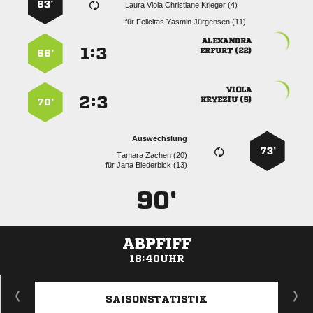
63’
    
für
   

:


 
66’

:


 
70’
Auswechslung
73’
  
für
  
90'
ABPFIFF
18:40UHR
ANZEIGE
SAISONSTATISTIK