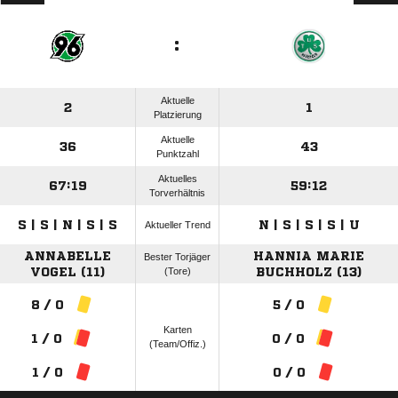
:
Aktuelle
2
1
Platzierung
Aktuelle
36
43
Punktzahl
Aktuelles
67:19
59:12
Torverhältnis
S | S | N | S | S
N | S | S | S | U
Aktueller Trend
ANNABELLE
HANNIA MARIE
Bester Torjäger
VOGEL (11)
(Tore)
BUCHHOLZ (13)
8 / 0
5 / 0
Karten
1 / 0
0 / 0
(Team/Offiz.)
1 / 0
0 / 0