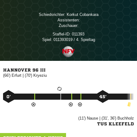
Schiedsrichter:
 
Assistenten:
Zuschauer:
Staffel-ID:
011393
Spiel:
011393019 / 4. Spieltag
HANNOVER 96 III
(66')

| (70')

0’
45’
(11')

| (31', 36')

TUS KLEEFELD