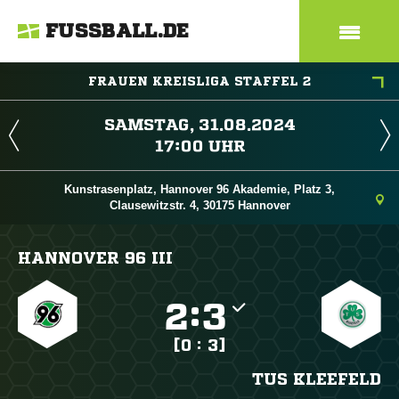
FUSSBALL.DE
FRAUEN KREISLIGA STAFFEL 2
 
 
Kunstrasenplatz, Hannover 96 Akademie, Platz 3,
Clausewitzstr. 4, 30175 Hannover
HANNOVER 96 III

:

[0 : 3]
TUS KLEEFELD