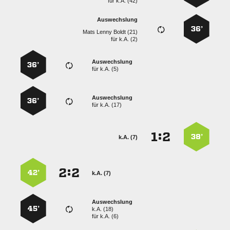
für
k.A. (42)
Auswechslung
36’
   
für
k.A. (2)
Auswechslung
36’
für
k.A. (5)
Auswechslung
36’
für
k.A. (17)
:


38’
k.A. (7)
:


42’
k.A. (7)
Auswechslung
45’
k.A. (18)
für
k.A. (6)