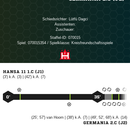
Schiedsrichter:
 
Assistenten:
Zuschauer:
Staffel-ID:
070015
Spiel:
070015354 / Spielklasse: Kreisfreundschaftsspiele
HANSA 11 1.C (J1)
(3') k.A. (3) | (42') k.A. (7)
0’
35’
(25', 57')
 
| (38') k.A. (7) | (49', 52', 68') k.A. (14)
GERMANIA 2.C (J2)