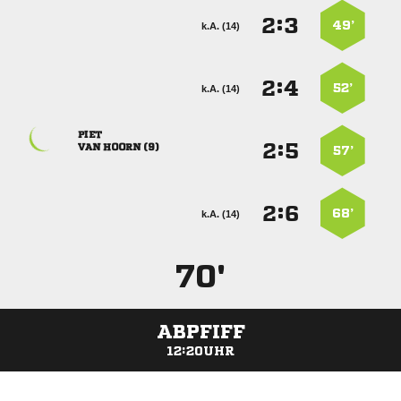
:


49’
k.A. (14)
:


52’
k.A. (14)

:


  
57’
:


68’
k.A. (14)
70'
ABPFIFF
12:20UHR
ANZEIGE