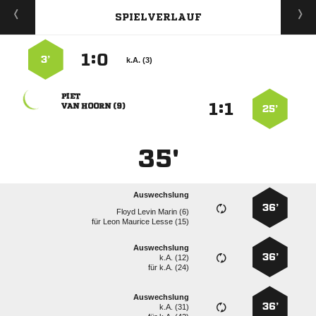
SPIELVERLAUF
:


3’
k.A. (3)

:


  
25’
35'
Auswechslung
36’
   
für
   
Auswechslung
36’
k.A. (12)
für
k.A. (24)
Auswechslung
36’
k.A. (31)