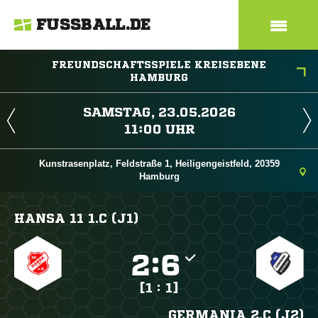
FUSSBALL.DE
FREUNDSCHAFTSSPIELE KREISEBENE
HAMBURG
 
 
Kunstrasenplatz, Feldstraße 1, Heiligengeistfeld, 20359
Hamburg
HANSA 11 1.C (J1)

:

[1 : 1]
GERMANIA 2.C (J2)