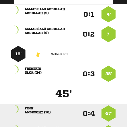
  
:


 
4’
  
:


 
7’
18’
Gelbe Karte

:


 
28’
45'

:


 
47’