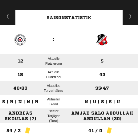
SAISONSTATISTIK
:
Aktuelle
12
5
Platzierung
Aktuelle
18
43
Punktzahl
Aktuelles
40:89
95:47
Torverhältnis
Aktueller
S | N | N | N | N
N | U | S | S | U
Trend
Bester
ANDREAS
AMJAD SALO ABDULLAH
Torjäger
SKOULAS (7)
ABDULLAH (30)
(Tore)
54 / 3
41 / 0