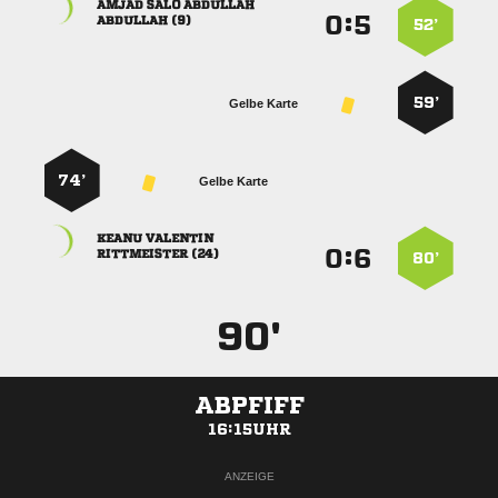
  
:


 
52’
59’
Gelbe Karte
74’
Gelbe Karte
 
:


 
80’
90'
ABPFIFF
16:15UHR
ANZEIGE