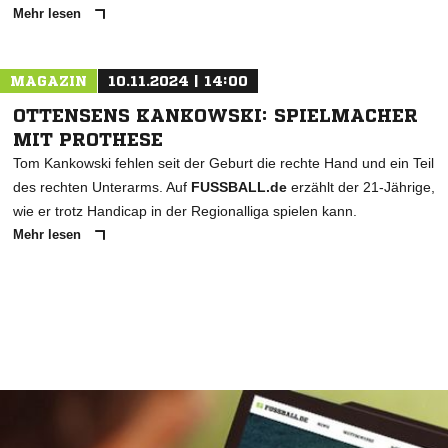
Ehre, wem Ehre gebührt: unseren Ehrenamtlern. Marleen Brüser
ist Fußballtrainerin und Schiedsrichterin - und absolviert ein
freiwilliges soziales Jahr beim FC St. Pauli.
Mehr lesen
MAGAZIN
10.11.2024 | 14:00
OTTENSENS KANKOWSKI: SPIELMACHER
MIT PROTHESE
Tom Kankowski fehlen seit der Geburt die rechte Hand und ein Teil
des rechten Unterarms. Auf
FUSSBALL.de
erzählt der 21-Jährige,
wie er trotz Handicap in der Regionalliga spielen kann.
Mehr lesen