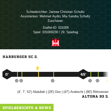
Schiedsrichter:
  
Assistenten:
 
,   
Zuschauer:
Staffel-ID:
031009
Spiel:
031009230 / 29. Spieltag
HARBURGER SC 2.
0’
45’
(4', 7', 52')

| (28')

| (47')

| (80')

ALTONA 93 3.
SPIELBERICHTE & NEWS