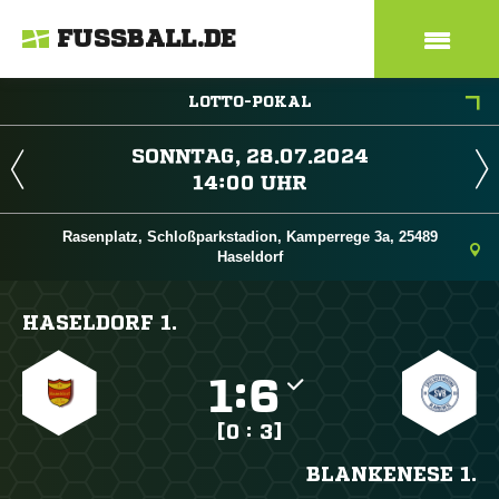
FUSSBALL.DE
LOTTO-POKAL
 
 
Rasenplatz, Schloßparkstadion, Kamperrege 3a, 25489
Haseldorf
HASELDORF 1.

:

[0 : 3]
BLANKENESE 1.