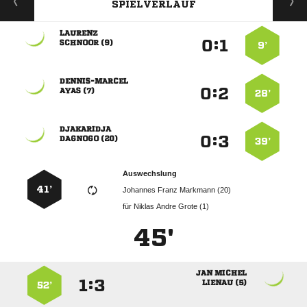
SPIELVERLAUF

:


 
9’

:


 
28’

:


 
39’
Auswechslung
41’
   
für
   
45'
 
:


 
52’