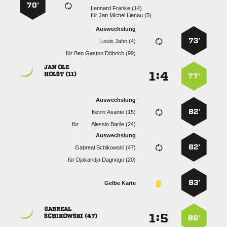
70’
  
für
   
Auswechslung
73’
  
für
   
 
:


 
77’
Auswechslung
82’
  
für
  
Auswechslung
82’
  
für
  
83’
Gelbe Karte

:


 
86’