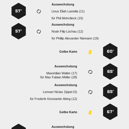
Auswechslung
57’
   
für
  
Auswechslung
57’
   
für
   
60’
Gelbe Karte
Auswechslung
65’
  
für
   
Auswechslung
65’
   
für
   
67’
Gelbe Karte
Auswechslung