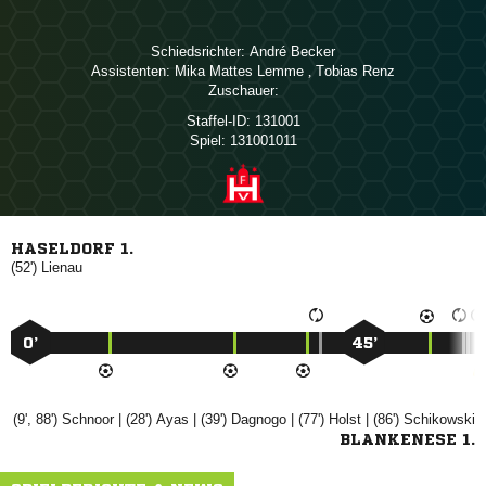
Schiedsrichter:
 
Assistenten:
  
,  
Zuschauer:
Staffel-ID:
131001
Spiel:
131001011
HASELDORF 1.
(52')

0’
45’
(9', 88')

| (28')

| (39')

| (77')

| (86')

BLANKENESE 1.