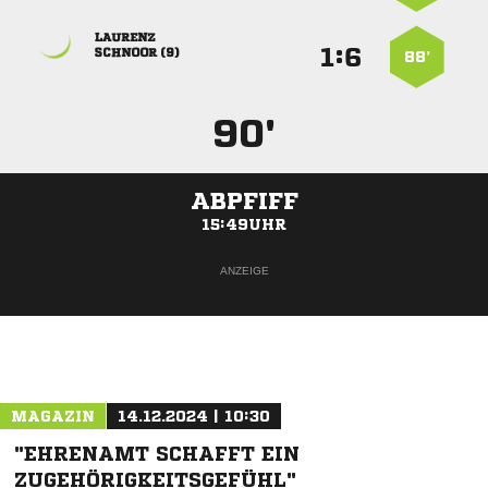

:


 
88’
90'
ABPFIFF
15:49UHR
ANZEIGE
MAGAZIN
14.12.2024 | 10:30
"EHRENAMT SCHAFFT EIN
ZUGEHÖRIGKEITSGEFÜHL"