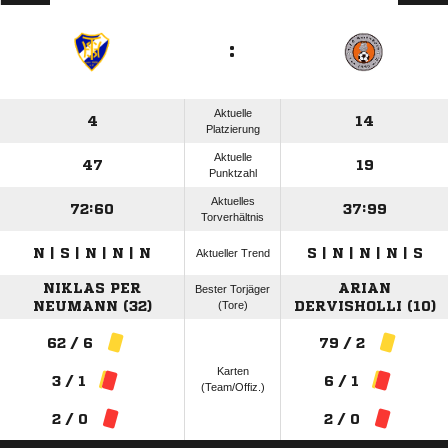
:
Aktuelle
4
14
Platzierung
Aktuelle
47
19
Punktzahl
Aktuelles
72:60
37:99
Torverhältnis
N | S | N | N | N
S | N | N | N | S
Aktueller Trend
NIKLAS PER
ARIAN
Bester Torjäger
NEUMANN (32)
(Tore)
DERVISHOLLI (10)
62 / 6
79 / 2
Karten
3 / 1
6 / 1
(Team/Offiz.)
2 / 0
2 / 0