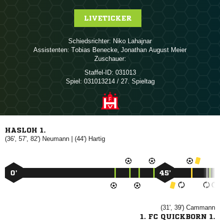
LIVETICKER
Schiedsrichter:
 
Assistenten:
 
,   
Zuschauer:
Staffel-ID:
031013
Spiel:
031013214 / 27. Spieltag
HASLOH 1.
(36', 57', 82')

| (44')

0’
45’
(31', 39')

1. FC QUICKBORN 1.