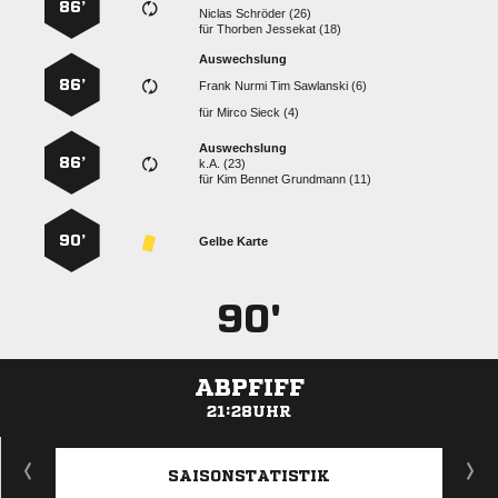
86’
  
für
  
Auswechslung
86’
    
für
  
Auswechslung
86’
k.A. (23)
für
   
90’
Gelbe Karte
90'
ABPFIFF
21:28UHR
ANZEIGE
SAISONSTATISTIK