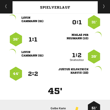
SPIELVERLAUF

:


 
31’
 
:


 
36’

:


 
39’
Strafstoßtor
 
:


 
44’
45'
51’
Gelbe Karte