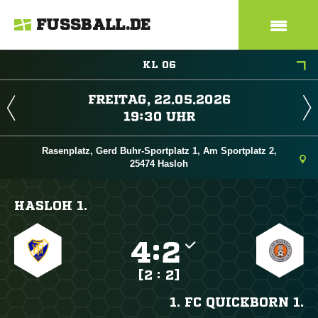
FUSSBALL.DE
KL 06
 
 
Rasenplatz, Gerd Buhr-Sportplatz 1, Am Sportplatz 2,
25474 Hasloh
HASLOH 1.

:

[2 : 2]
1. FC QUICKBORN 1.