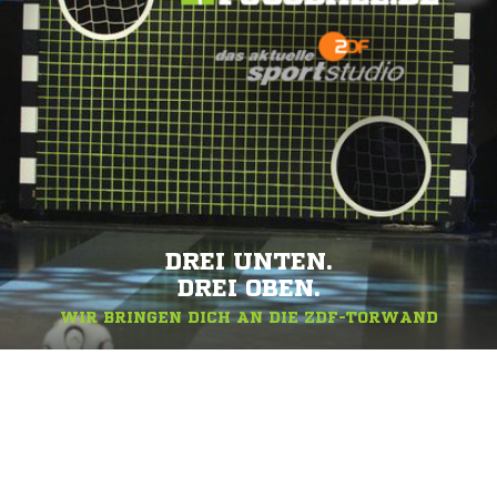
DREI UNTEN.
DREI OBEN.
WIR BRINGEN DICH AN DIE ZDF-TORWAND