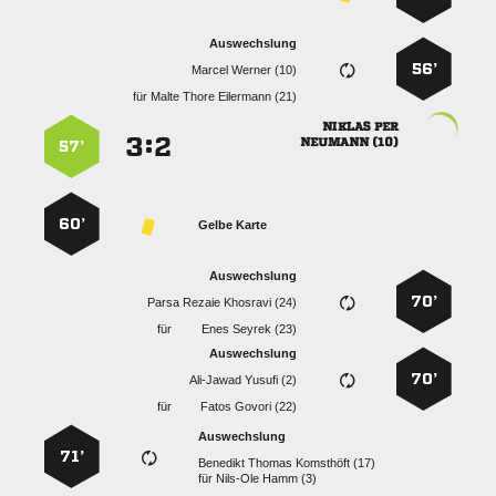
Auswechslung
56’
  
für
   
 
:


 
57’
60’
Gelbe Karte
Auswechslung
70’
   
für
  
Auswechslung
70’
  
für
  
Auswechslung
71’
   
für
  