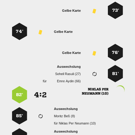
73’
Gelbe Karte
74’
Gelbe Karte
76’
Gelbe Karte
Auswechslung
81’
  
für
  
 
:


 
82’
Auswechslung
85’
  
für
   
Auswechslung