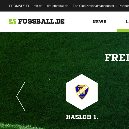
PROMATEUR
|
dfb.de
|
dfb-efootball.de
|
Fan Club Nationalmannschaft
|
Partner
FUSSBALL.DE
NEWS
L

HASLOH 1.