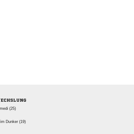
ECHSLUNG
 
  