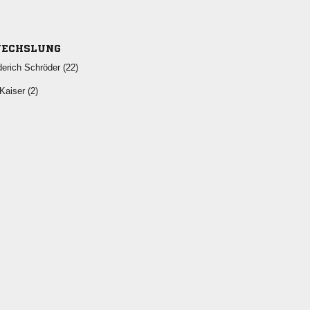
ECHSLUNG
  
  