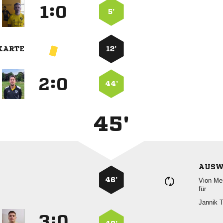
:


5’
KARTE
12’
:


44’
45'
AUSW
46’
 
für
 
:

