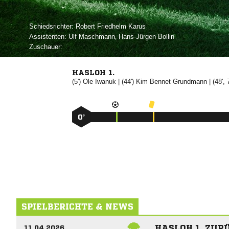
Schiedsrichter:
  
Assistenten:
 
,  
Zuschauer:
HASLOH 1.
(5')


| (44')
 

| (48', 
0’
SPIELBERICHTE & NEWS
HASLOH 1. ZUR
11.04.2026