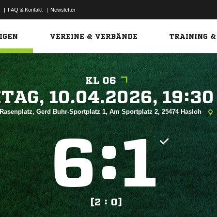
|
FAQ & Kontakt
|
Newsletter
Link
IGEN
VEREINE & VERBÄNDE
TRAINING &
KL 06
 


Rasenplatz, Gerd Buhr-Sportplatz 1, Am Sportplatz 2, 25474 Hasloh
:


[2 : 0]