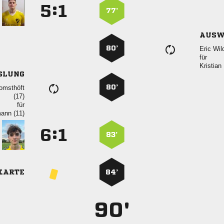
:


77’
AUSW
80’
 
für

SLUNG
80’


für
 
:


83’
KARTE
84’
90'