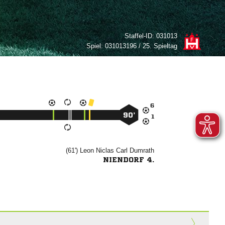
Staffel-ID:
031013
Spiel:
031013196 / 25. Spieltag

90’

(61')
  

NIENDORF 4.