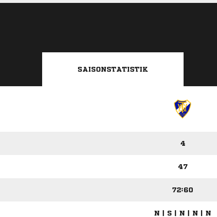
SAISONSTATISTIK
4
47
72:60
N | S | N | N | N