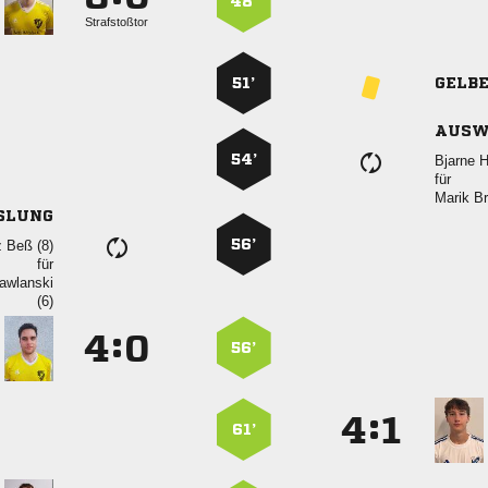
48’
Strafstoßtor
51’
GELB
AUSW
54’
 
für
 
SLUNG
56’
  
für


:


56’
:


61’