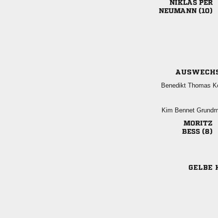
 
 
AUSWECH
  
  

 
GELBE 