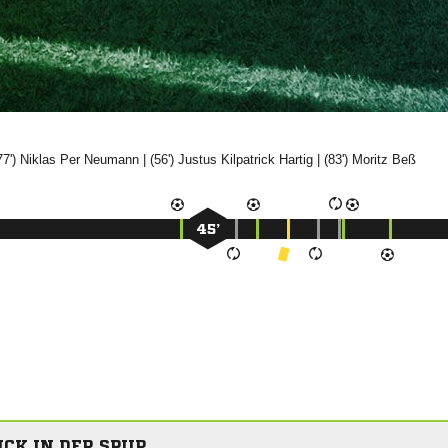
77')
 

| (56')
 

| (83')


45’
ÜCK IN DER SPUR