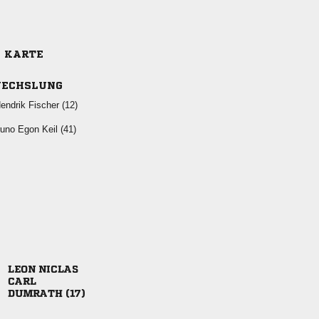
E KARTE
ECHSLUNG
  
   
 

 