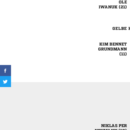

 
GELBE 
 


 