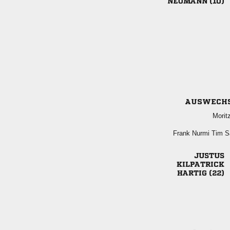
 
AUSWECH

   


 