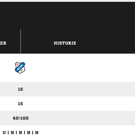
DER
HISTORIE
15
15
40:100
U | N | N | N | N