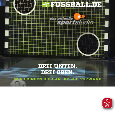
DREI UNTEN.
DREI OBEN.
WIR BRINGEN DICH AN DIE ZDF-TORWAND