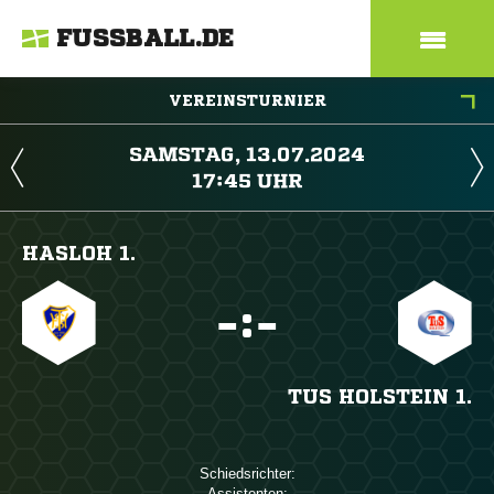
FUSSBALL.DE
VEREINSTURNIER
 
 
HASLOH 1.

:

TUS HOLSTEIN 1.
Schiedsrichter:
Assistenten: