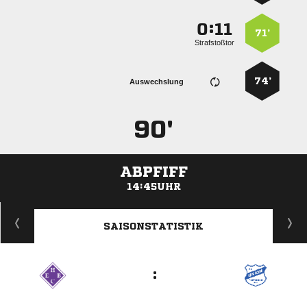
:


71’
Strafstoßtor
74’
Auswechslung
90'
ABPFIFF
14:45UHR
ANZEIGE
SAISONSTATISTIK
: