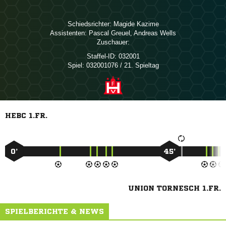
Schiedsrichter:
 
Assistenten:
 
,  
Zuschauer:
Staffel-ID:
032001
Spiel:
032001076 / 21. Spieltag
HEBC 1.FR.
0’
45’
UNION TORNESCH 1.FR.
SPIELBERICHTE & NEWS