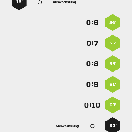
46’
Auswechslung
:


54’
:


56’
:


58’
:


61’
:


63’
64’
Auswechslung