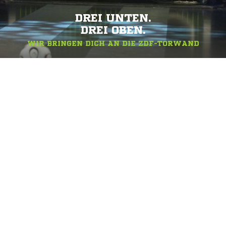
DREI UNTEN.
DREI OBEN.
WIR BRINGEN DICH AN DIE ZDF-TORWAND