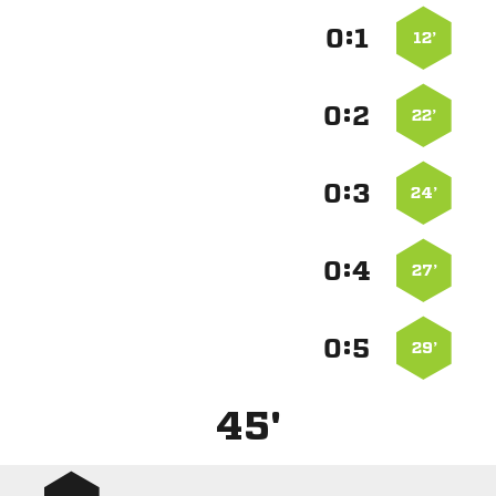
:


12’
:


22’
:


24’
:


27’
:


29’
45'