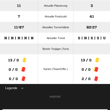
11
3
Aktuelle Platzierung
7
41
Aktuelle Punktzahl
11:87
82:27
Aktuelles Torverhältnis
N | N | N | N | N
S | N | S | S | U
Aktueller Trend
Bester Torjäger (Tore)
13 / 0
13 / 0
Karten (Team/Offiz.)
0 / 0
0 / 0
0 / 0
2 / 0
Legende
ANZEIGE