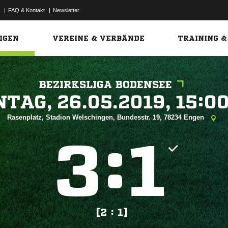
|
FAQ & Kontakt
|
Newsletter
Link
IGEN
VEREINE & VERBÄNDE
TRAINING &
BEZIRKSLIGA BODENSEE
 


Rasenplatz, Stadion Welschingen, Bundesstr. 19, 78234 Engen
:


[2 : 1]