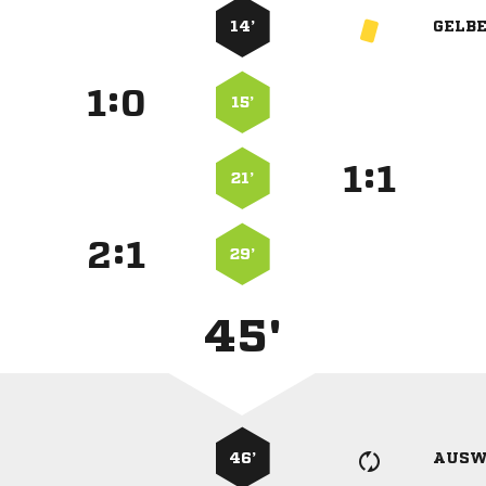
14’
GELB
:


15’
:


21’
:


29’
45'
46’
AUSW