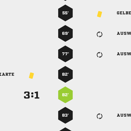
55’
GELB
69’
AUSW
77’
AUSW
KARTE
82’
:


82’
83’
AUSW