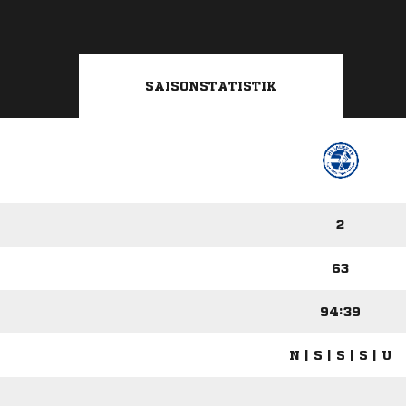
SAISONSTATISTIK
2
63
94:39
N | S | S | S | U