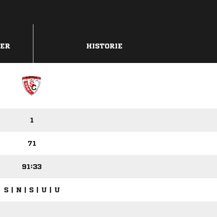
DER
HISTORIE
1
71
91:33
S | N | S | U | U