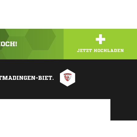
+
HOCH!
JETZT HOCHLADEN
TMADINGEN-BIET.