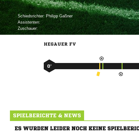
Schiedsrichter:
 
Assistenten:
Zuschauer:
HEGAUER FV
0’
SPIELBERICHTE & NEWS
ES WURDEN LEIDER NOCH KEINE SPIELBERI