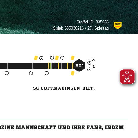
Staffel-ID:
335036
Spiel:
335036216 / 27. Spieltag

90’

SC GOTTMADINGEN-BIET.
 DEINE MANNSCHAFT UND IHRE FANS, INDEM