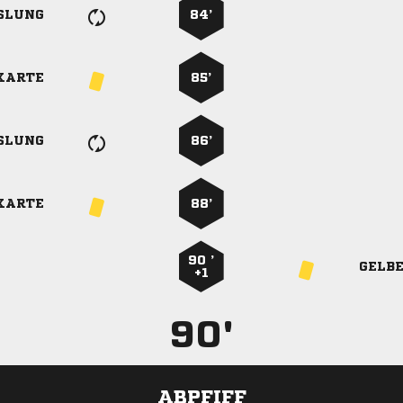
SLUNG
84’
KARTE
85’
SLUNG
86’
KARTE
88’
90 ’
GELB
+1
90'
ABPFIFF