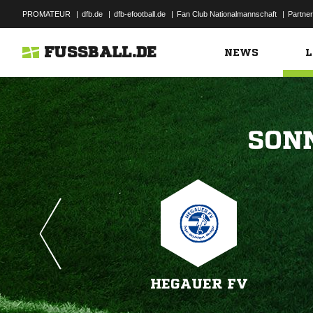
PROMATEUR
|
dfb.de
|
dfb-efootball.de
|
Fan Club Nationalmannschaft
|
Partner
FUSSBALL.DE
NEWS
L

HEGAUER FV