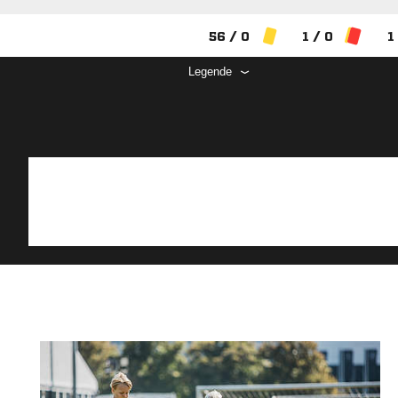
56 / 0
1 / 0
1
Legende