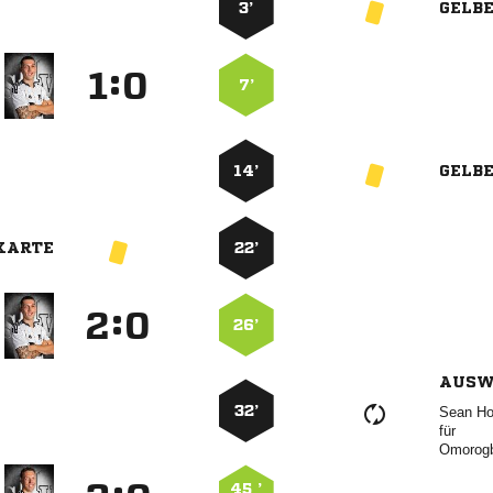
3’
GELB
:


7’
14’
GELB
KARTE
22’
:


26’
AUSW
32’
 
für

45 ’