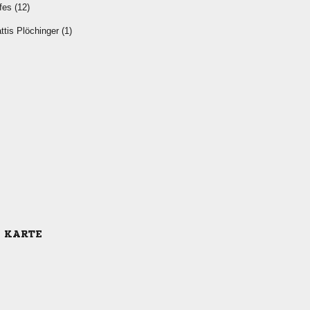
 
  
E KARTE