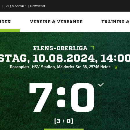
|
FAQ & Kontakt
|
Newsletter
Link
IGEN
VEREINE & VERBÄNDE
TRAINING &
FLENS-OBERLIGA
 


Rasenplatz, HSV Stadion, Meldorfer Str. 38, 25746 Heide
:


[3 : 0]