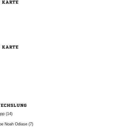
E KARTE
E KARTE
ECHSLUNG
 
   