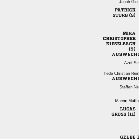
 

 




AUSWECH
 
  
AUSWECH
 
 

 
GELBE 