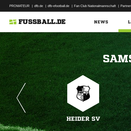
PROMATEUR
|
dfb.de
|
dfb-efootball.de
|
Fan Club Nationalmannschaft
|
Partner
FUSSBALL.DE
NEWS
L

HEIDER SV