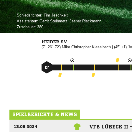
Schiedsrichter:
 
Assistenten:
 
,  
Zuschauer:
380
HEIDER SV
(7', 26', 72')
 

| (45' +1)

0’
SPIELBERICHTE & NEWS
VFB LÜBECK II 
13.08.2024