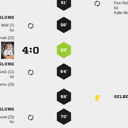
51’
 
für
 
SLUNG
56’
  
für
 
:


63’
SLUNG
64’
 
für
 
66’
GELB
SLUNG
70’
 
für