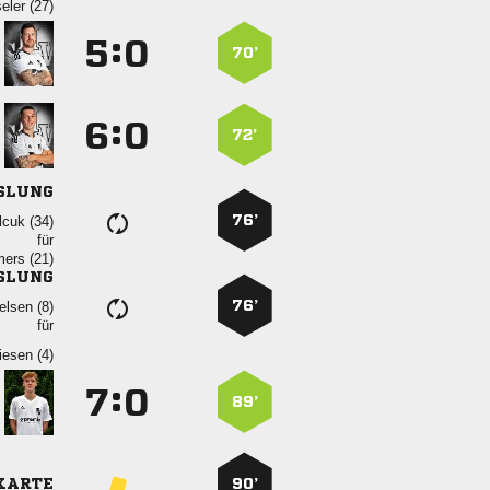
 
:


70’
:


72’
SLUNG
76’
 
für
 
SLUNG
76’
 
für
 
:


89’
KARTE
90’