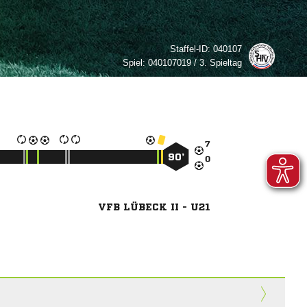
Staffel-ID:
040107
Spiel:
040107019 / 3. Spieltag

90’

VFB LÜBECK II - U21