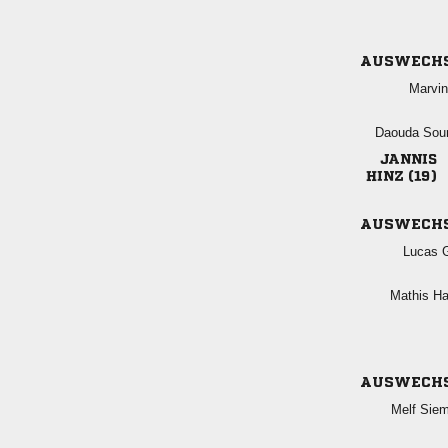
AUSWECH

 

 
AUSWECH
 
 
AUSWECH
 