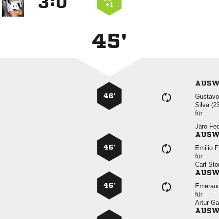
:


+1
45'
AUSW
46’

 
für
 
AUSW
46’
 
für
 
AUSW
46’

für
 
AUSW