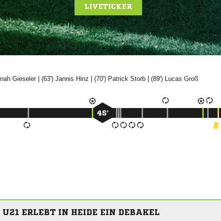
LIVETICKER


| (63')


| (70')


| (89')


45’
- U21 ERLEBT IN HEIDE EIN DEBAKEL