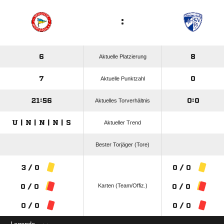
:
6
8
Aktuelle Platzierung
7
0
Aktuelle Punktzahl
21:56
0:0
Aktuelles Torverhältnis
U | N | N | N | S
Aktueller Trend
Bester Torjäger (Tore)
3 / 0
0 / 0
Karten (Team/Offiz.)
0 / 0
0 / 0
0 / 0
0 / 0