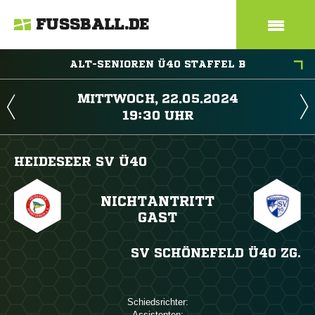
FUSSBALL.DE
ALT-SENIOREN Ü40 STAFFEL B
 
 
HEIDESEER SV Ü40
NICHTANTRITT
GAST
SV SCHÖNEFELD Ü40 ZG.
Schiedsrichter:
Assistenten: