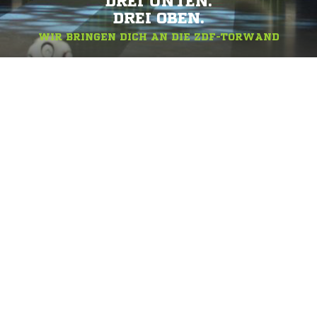
DREI UNTEN.
DREI OBEN.
WIR BRINGEN DICH AN DIE ZDF-TORWAND