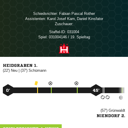
Schiedsrichter:
  
Assistenten:
  
,  
Zuschauer:
Staffel-ID:
031004
Spiel:
031004146 / 19. Spieltag
HEIDGRABEN 1.
(22')

| (37')

0’
45’
(57')

NIENDORF 2.