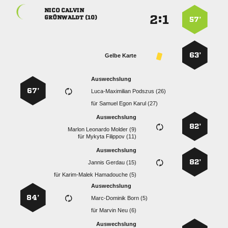
 
:


 
57’
63’
Gelbe Karte
Auswechslung
67’
  
für
   
Auswechslung
82’
   
für
  
Auswechslung
82’
  
für
  
Auswechslung
84’
  
für
  
Auswechslung