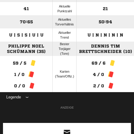
Aktuelle
41
21
Punktzahl
Aktuelles
70:65
50:94
Torverhältnis
Aktueller
U | S | S | U | U
U | N | N | N | N
Trend
Bester
PHILIPPE NOEL
DENNIS TIM
Torjäger
SCHÜMANN (35)
BRETTSCHNEIDER (10)
(Tore)
59 / 5
69 / 6
Karten
1 / 0
4 / 0
(Team/Offiz.)
0 / 0
2 / 0
Legende
ANZEIGE