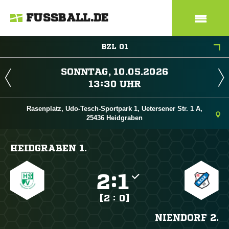
FUSSBALL.DE
BZL 01
 
 
Rasenplatz, Udo-Tesch-Sportpark 1, Uetersener Str. 1 A,
25436 Heidgraben
HEIDGRABEN 1.

:

[2 : 0]
NIENDORF 2.