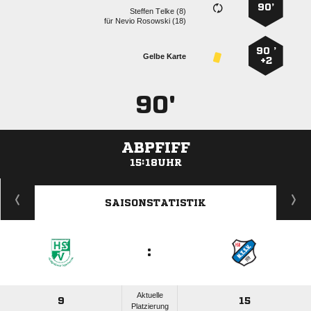
90’
  
für
  
90 ’
Gelbe Karte
+2
90'
ABPFIFF
15:18UHR
ANZEIGE
SAISONSTATISTIK
:
Aktuelle
9
15
Platzierung