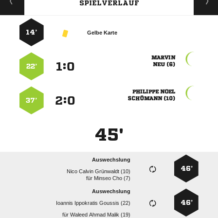
SPIELVERLAUF
14’
Gelbe Karte

:


 
22’
 
:


 
37’
45'
Auswechslung
46’
   
für
  
Auswechslung
46’
   
für
   