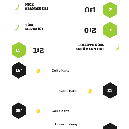

:


 
7’

:


 
9’
 
:


 
15’
18’
Gelbe Karte
21’
Gelbe Karte
35’
Gelbe Karte
Auswechslung