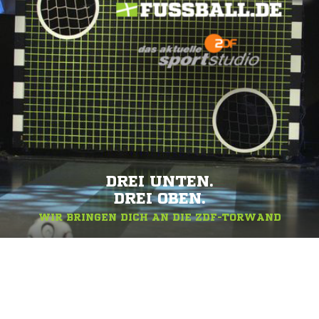
DREI UNTEN.
DREI OBEN.
WIR BRINGEN DICH AN DIE ZDF-TORWAND