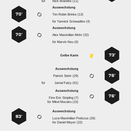
für
  
Auswechslung
70’
   
für
  
Auswechslung
70’
   
für
  
73’
Gelbe Karte
Auswechslung
76’
  
für
  
Auswechslung
76’
   
für
  
Auswechslung
83’
  
für
  