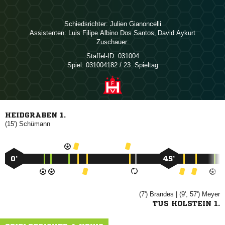
Schiedsrichter:
 
Assistenten:
    
,  
Zuschauer:
Staffel-ID:
031004
Spiel:
031004182 / 23. Spieltag
HEIDGRABEN 1.
(15')

0’
45’
(7')

| (9', 57')

TUS HOLSTEIN 1.