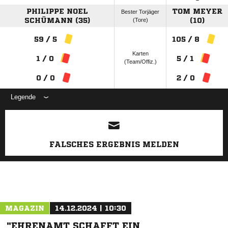
PHILIPPE NOEL
TOM MEYER
Bester Torjäger
SCHÜMANN (35)
(Tore)
(10)
59 / 5
105 / 8
Karten
1 / 0
5 / 1
(Team/Offiz.)
0 / 0
2 / 0
Legende
ANZEIGE
FALSCHES ERGEBNIS MELDEN
MAGAZIN
14.12.2024 | 10:30
"EHRENAMT SCHAFFT EIN