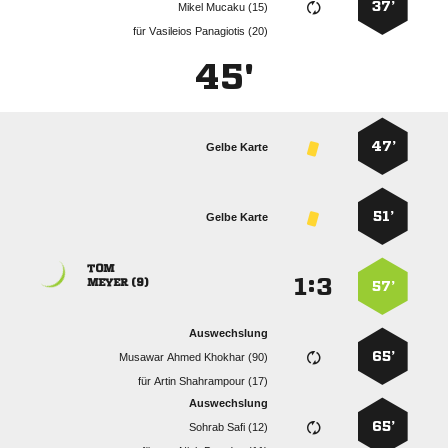
37’
  
für
  
45'
47’
Gelbe Karte
51’
Gelbe Karte

:


 
57’
Auswechslung
65’
   
für
  
Auswechslung
65’
  