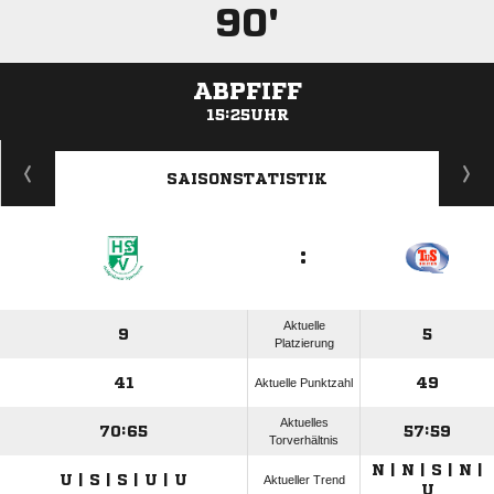
90'
ABPFIFF
15:25UHR
ANZEIGE
SAISONSTATISTIK
:
Aktuelle
9
5
Platzierung
41
49
Aktuelle Punktzahl
Aktuelles
70:65
57:59
Torverhältnis
N | N | S | N |
U | S | S | U | U
Aktueller Trend
U